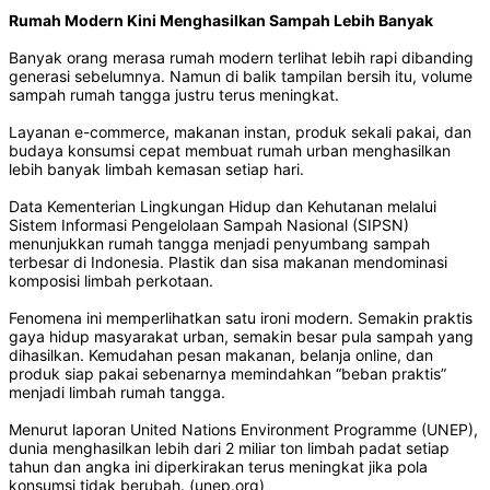
Rumah Modern Kini Menghasilkan Sampah Lebih Banyak
Banyak orang merasa rumah modern terlihat lebih rapi dibanding
generasi sebelumnya. Namun di balik tampilan bersih itu, volume
sampah rumah tangga justru terus meningkat.
Layanan e-commerce, makanan instan, produk sekali pakai, dan
budaya konsumsi cepat membuat rumah urban menghasilkan
lebih banyak limbah kemasan setiap hari.
Data Kementerian Lingkungan Hidup dan Kehutanan melalui
Sistem Informasi Pengelolaan Sampah Nasional (SIPSN)
menunjukkan rumah tangga menjadi penyumbang sampah
terbesar di Indonesia. Plastik dan sisa makanan mendominasi
komposisi limbah perkotaan.
Fenomena ini memperlihatkan satu ironi modern. Semakin praktis
gaya hidup masyarakat urban, semakin besar pula sampah yang
dihasilkan. Kemudahan pesan makanan, belanja online, dan
produk siap pakai sebenarnya memindahkan “beban praktis”
menjadi limbah rumah tangga.
Menurut laporan United Nations Environment Programme (UNEP),
dunia menghasilkan lebih dari 2 miliar ton limbah padat setiap
tahun dan angka ini diperkirakan terus meningkat jika pola
konsumsi tidak berubah. (unep.org)