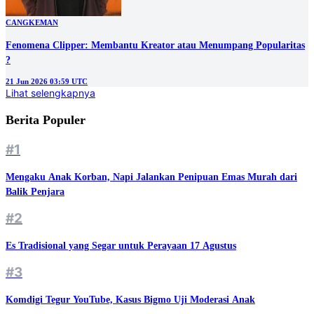
CANGKEMAN
Fenomena Clipper: Membantu Kreator atau Menumpang Popularitas
?
21 Jun 2026 03:59 UTC
Lihat selengkapnya
Berita Populer
#1
Mengaku Anak Korban, Napi Jalankan Penipuan Emas Murah dari
Balik Penjara
#2
Es Tradisional yang Segar untuk Perayaan 17 Agustus
#3
Komdigi Tegur YouTube, Kasus Bigmo Uji Moderasi Anak