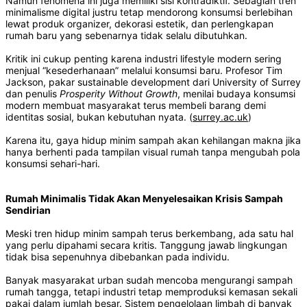
Namun fenomena ini juga memiliki sisi kontradiktif. Sebagian tren
minimalisme digital justru tetap mendorong konsumsi berlebihan
lewat produk organizer, dekorasi estetik, dan perlengkapan
rumah baru yang sebenarnya tidak selalu dibutuhkan.
Kritik ini cukup penting karena industri lifestyle modern sering
menjual “kesederhanaan” melalui konsumsi baru. Profesor Tim
Jackson, pakar sustainable development dari University of Surrey
dan penulis
Prosperity Without Growth
, menilai budaya konsumsi
modern membuat masyarakat terus membeli barang demi
identitas sosial, bukan kebutuhan nyata. (
surrey.ac.uk
)
Karena itu, gaya hidup minim sampah akan kehilangan makna jika
hanya berhenti pada tampilan visual rumah tanpa mengubah pola
konsumsi sehari-hari.
Rumah Minimalis Tidak Akan Menyelesaikan Krisis Sampah
Sendirian
Meski tren hidup minim sampah terus berkembang, ada satu hal
yang perlu dipahami secara kritis. Tanggung jawab lingkungan
tidak bisa sepenuhnya dibebankan pada individu.
Banyak masyarakat urban sudah mencoba mengurangi sampah
rumah tangga, tetapi industri tetap memproduksi kemasan sekali
pakai dalam jumlah besar. Sistem pengelolaan limbah di banyak