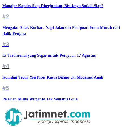
Manajer Kopdes Siap Diterjunkan, Bisnisnya Sudah Siap?
#2
Mengaku Anak Korban, Napi Jalankan Penipuan Emas Murah dari
Balik Penjara
#3
Es Tradisional yang Segar untuk Perayaan 17 Agustus
#4
Komdigi Tegur YouTube, Kasus Bigmo Uji Moderasi Anak
#5
Pelarian Mulia Wirjanto Tak Semanis Gula