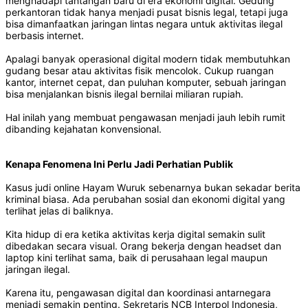
menghadapi tantangan baru di era ekonomi digital. Gedung
perkantoran tidak hanya menjadi pusat bisnis legal, tetapi juga
bisa dimanfaatkan jaringan lintas negara untuk aktivitas ilegal
berbasis internet.
Apalagi banyak operasional digital modern tidak membutuhkan
gudang besar atau aktivitas fisik mencolok. Cukup ruangan
kantor, internet cepat, dan puluhan komputer, sebuah jaringan
bisa menjalankan bisnis ilegal bernilai miliaran rupiah.
Hal inilah yang membuat pengawasan menjadi jauh lebih rumit
dibanding kejahatan konvensional.
Kenapa Fenomena Ini Perlu Jadi Perhatian Publik
Kasus judi online Hayam Wuruk sebenarnya bukan sekadar berita
kriminal biasa. Ada perubahan sosial dan ekonomi digital yang
terlihat jelas di baliknya.
Kita hidup di era ketika aktivitas kerja digital semakin sulit
dibedakan secara visual. Orang bekerja dengan headset dan
laptop kini terlihat sama, baik di perusahaan legal maupun
jaringan ilegal.
Karena itu, pengawasan digital dan koordinasi antarnegara
menjadi semakin penting. Sekretaris NCB Interpol Indonesia,