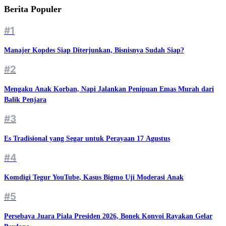
Berita Populer
#1
Manajer Kopdes Siap Diterjunkan, Bisnisnya Sudah Siap?
#2
Mengaku Anak Korban, Napi Jalankan Penipuan Emas Murah dari
Balik Penjara
#3
Es Tradisional yang Segar untuk Perayaan 17 Agustus
#4
Komdigi Tegur YouTube, Kasus Bigmo Uji Moderasi Anak
#5
Persebaya Juara Piala Presiden 2026, Bonek Konvoi Rayakan Gelar