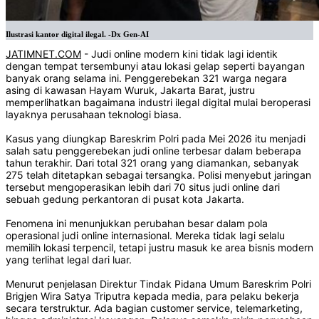
Ilustrasi kantor digital ilegal. -Dx Gen-AI
JATIMNET.COM
- Judi online modern kini tidak lagi identik
dengan tempat tersembunyi atau lokasi gelap seperti bayangan
banyak orang selama ini. Penggerebekan 321 warga negara
asing di kawasan Hayam Wuruk, Jakarta Barat, justru
memperlihatkan bagaimana industri ilegal digital mulai beroperasi
layaknya perusahaan teknologi biasa.
Kasus yang diungkap Bareskrim Polri pada Mei 2026 itu menjadi
salah satu penggerebekan judi online terbesar dalam beberapa
tahun terakhir. Dari total 321 orang yang diamankan, sebanyak
275 telah ditetapkan sebagai tersangka. Polisi menyebut jaringan
tersebut mengoperasikan lebih dari 70 situs judi online dari
sebuah gedung perkantoran di pusat kota Jakarta.
Fenomena ini menunjukkan perubahan besar dalam pola
operasional judi online internasional. Mereka tidak lagi selalu
memilih lokasi terpencil, tetapi justru masuk ke area bisnis modern
yang terlihat legal dari luar.
Menurut penjelasan Direktur Tindak Pidana Umum Bareskrim Polri
Brigjen Wira Satya Triputra kepada media, para pelaku bekerja
secara terstruktur. Ada bagian customer service, telemarketing,