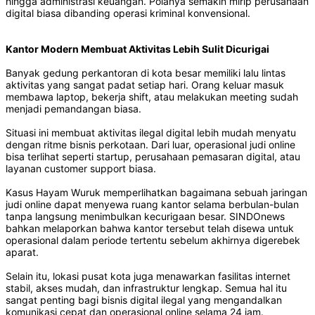
hingga administrasi keuangan. Polanya semakin mirip perusahaan
digital biasa dibanding operasi kriminal konvensional.
Kantor Modern Membuat Aktivitas Lebih Sulit Dicurigai
Banyak gedung perkantoran di kota besar memiliki lalu lintas
aktivitas yang sangat padat setiap hari. Orang keluar masuk
membawa laptop, bekerja shift, atau melakukan meeting sudah
menjadi pemandangan biasa.
Situasi ini membuat aktivitas ilegal digital lebih mudah menyatu
dengan ritme bisnis perkotaan. Dari luar, operasional judi online
bisa terlihat seperti startup, perusahaan pemasaran digital, atau
layanan customer support biasa.
Kasus Hayam Wuruk memperlihatkan bagaimana sebuah jaringan
judi online dapat menyewa ruang kantor selama berbulan-bulan
tanpa langsung menimbulkan kecurigaan besar. SINDOnews
bahkan melaporkan bahwa kantor tersebut telah disewa untuk
operasional dalam periode tertentu sebelum akhirnya digerebek
aparat.
Selain itu, lokasi pusat kota juga menawarkan fasilitas internet
stabil, akses mudah, dan infrastruktur lengkap. Semua hal itu
sangat penting bagi bisnis digital ilegal yang mengandalkan
komunikasi cepat dan operasional online selama 24 jam.