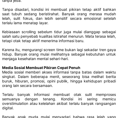
tanpa jeda.
Tanpa disadari, kondisi ini membuat pikiran tetap aktif bahkan
saat tubuh sedang beristirahat. Banyak orang merasa mudah
lelah, sulit fokus, dan lebih sensitif secara emosional setelah
terlalu lama menatap layar.
Kebiasaan scrolling sebelum tidur juga mulai dianggap sebagai
salah satu penyebab kualitas istirahat menurun. Mata terasa lelah,
tetapi otak tetap aktif menerima informasi baru.
Karena itu, mengurangi screen time bukan lagi sekadar tren gaya
hidup. Banyak orang mulai melihatnya sebagai kebutuhan untuk
menjaga kesehatan mental sehari-hari.
Media Sosial Membuat Pikiran Cepat Penuh
Media sosial memberi akses informasi tanpa batas dalam waktu
singkat. Dalam beberapa menit, seseorang bisa melihat berita
buruk, hiburan, promosi, opini publik, hingga kehidupan pribadi
orang lain secara bersamaan.
Terlalu banyak informasi membuat otak sulit memproses
semuanya dengan tenang. Kondisi ini sering memicu
overstimulation atau kelelahan akibat terlalu banyak rangsangan
digital.
Banyak anak muda mulai menyadari bahwa rasa lelah yang