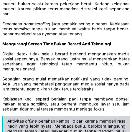
muncul bukan selalu karena pekerjaan berat. Kadang kelelahan
muncul karena pikiran terus menerima distraksi kecil sepanjang
hari.
Fenomena
doomscrolling
juga semakin sering dibahas. Kebiasaan
terus
scrolling
tanpa tujuan membuat waktu habis tanpa benar-
benar memberi rasa nyaman atau tenang.
Mengurangi Screen Time Bukan Berarti Anti Teknologi
Digital detox tidak selalu berarti berhenti menggunakan media
sosial sepenuhnya. Banyak orang justru mulai menerapkan batas
sederhana agar teknologi tetap membantu hidup, bukan
menguras energi.
Sebagian orang mulai mematikan notifikasi yang tidak penting.
Ada juga yang membatasi penggunaan media sosial hanya pada
jam tertentu agar pikiran tidak terus terdistraksi.
Kebiasaan kecil seperti berjalan pagi tanpa membawa ponsel,
makan tanpa scrolling, atau berhenti membuka layar satu jam
sebelum tidur mulai terasa membantu menjaga fokus.
Aktivitas
offline
perlahan kembali dicari karena memberi rasa
hadir yang lebih nyata. Membaca buku, berbicara langsung
dengan teman, atau sekadar duduk tanpa gadget mulai