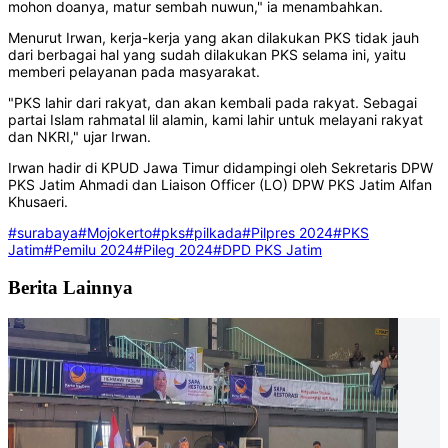
mohon doanya, matur sembah nuwun," ia menambahkan.
Menurut Irwan, kerja-kerja yang akan dilakukan PKS tidak jauh
dari berbagai hal yang sudah dilakukan PKS selama ini, yaitu
memberi pelayanan pada masyarakat.
"PKS lahir dari rakyat, dan akan kembali pada rakyat. Sebagai
partai Islam rahmatal lil alamin, kami lahir untuk melayani rakyat
dan NKRI," ujar Irwan.
Irwan hadir di KPUD Jawa Timur didampingi oleh Sekretaris DPW
PKS Jatim Ahmadi dan Liaison Officer (LO) DPW PKS Jatim Alfan
Khusaeri.
#surabaya
#Mojokerto
#pks
#pilkada
#Pilpres 2024
#PKS
Jatim
#Pemilu 2024
#Pileg 2024
#DPD PKS Jatim
Berita Lainnya