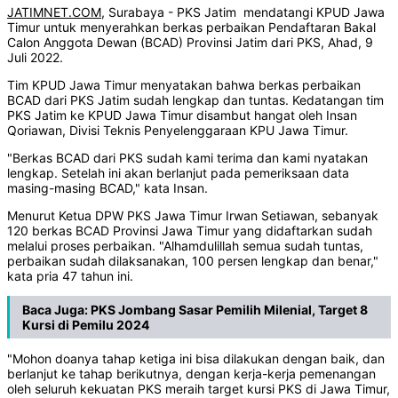
JATIMNET.COM
, Surabaya - PKS Jatim mendatangi KPUD Jawa
Timur untuk menyerahkan berkas perbaikan Pendaftaran Bakal
Calon Anggota Dewan (BCAD) Provinsi Jatim dari PKS, Ahad, 9
Juli 2022.
Tim KPUD Jawa Timur menyatakan bahwa berkas perbaikan
BCAD dari PKS Jatim sudah lengkap dan tuntas. Kedatangan tim
PKS Jatim ke KPUD Jawa Timur disambut hangat oleh Insan
Qoriawan, Divisi Teknis Penyelenggaraan KPU Jawa Timur.
"Berkas BCAD dari PKS sudah kami terima dan kami nyatakan
lengkap. Setelah ini akan berlanjut pada pemeriksaan data
masing-masing BCAD," kata Insan.
Menurut Ketua DPW PKS Jawa Timur Irwan Setiawan, sebanyak
120 berkas BCAD Provinsi Jawa Timur yang didaftarkan sudah
melalui proses perbaikan. "Alhamdulillah semua sudah tuntas,
perbaikan sudah dilaksanakan, 100 persen lengkap dan benar,"
kata pria 47 tahun ini.
Baca Juga:
PKS Jombang Sasar Pemilih Milenial, Target 8
Kursi di Pemilu 2024
"Mohon doanya tahap ketiga ini bisa dilakukan dengan baik, dan
berlanjut ke tahap berikutnya, dengan kerja-kerja pemenangan
oleh seluruh kekuatan PKS meraih target kursi PKS di Jawa Timur,