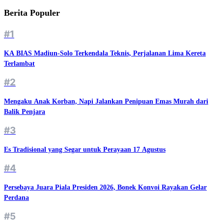
Berita Populer
#1
KA BIAS Madiun-Solo Terkendala Teknis, Perjalanan Lima Kereta
Terlambat
#2
Mengaku Anak Korban, Napi Jalankan Penipuan Emas Murah dari
Balik Penjara
#3
Es Tradisional yang Segar untuk Perayaan 17 Agustus
#4
Persebaya Juara Piala Presiden 2026, Bonek Konvoi Rayakan Gelar
Perdana
#5