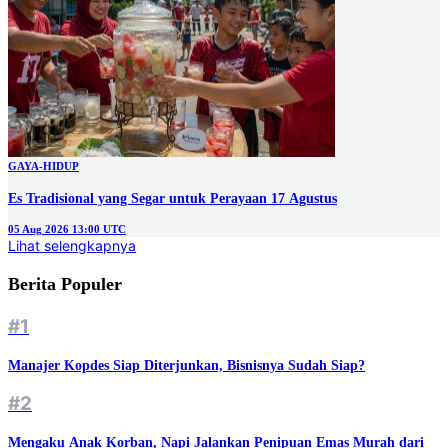
GAYA-HIDUP
Es Tradisional yang Segar untuk Perayaan 17 Agustus
05 Aug 2026 13:00 UTC
Lihat selengkapnya
Berita Populer
#1
Manajer Kopdes Siap Diterjunkan, Bisnisnya Sudah Siap?
#2
Mengaku Anak Korban, Napi Jalankan Penipuan Emas Murah dari