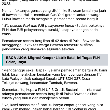
2023.
Namun faktanya, genset yang dikirim ke Bawean jumlahnya jauh
di bawah itu. Hal ini membuat Gus Yani geram lantaran warga
Pulau Bawean masih mengalami pemadaman secara bergilir.
"
Wis pokoke PLN dan PJB pelayanane buruk
(Sudah, pokoknya
PLN dan PJB pelayanannya buruk)," ucapnya dengan nada
emosi.
Pemadaman secara bergiliran di 42 desa di Pulau Bawean itu
mengganggu aktivitas warga Bawean termasuk aktifitas
pendidikan yang dirasakan sejumlah sekolah.
BACA JUGA:
Migrasi Kompor Listrik Batal, Ini Tugas PLN
Selanjutnya
"Mengganggu sekali Bapak. Selama pemadaman bergilir itu kami
tidak bisa melakukan kegiatan yang berhubungan dengan IT,"
kata Waluyo Iskak sebagai Kepala UPT SDN 387, Desa
Telukjatidawang, Kecamatan Tambak, Bawean.
Sementara itu, Kepala PLN UP 3 Gresik Bustani meminta maaf
adanya pemadaman secara bergilir di Pulau Bawean akibat
cuaca yang buruk dan manajemen beban.
"Iya, kami mohon maaf, saat itu hanya empat genset yang bisa
kami kirim menggunakan kapal perang KRI Soeharso yang