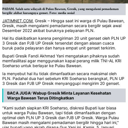
PADAM. Salah satu wilayah di Pulau Bawean, Gresik, yang mengalami pemadaman
bergilir akibat kurangnya genset. Foto: media sosial
JATIMNET.COM
, Gresik – Hingga saat ini warga di Pulau Bawean,
Gresik, masih mengalami pemadaman secara bergilir sejak awal
Desember 2022 akibat buruknya pelayanan PLN.
Hal itu diakibatkan karena pengiriman 20 unit genset oleh PLN UP
3 Gresik dan PJB UP Gresik tersendat dengan alasan cuaca
buruk pada pelayaran dan hanya empat unit genset terkirim.
Bupati Gresik Fandi Akhmad Yani mengatakan pihaknya sudah
memfasilitasi agar menggunakan kapal perang milik TNI-AL KRI
Soeharso untuk berlayar ke Pulau Bawean.
Ia menyebut hal itu tidak dimanfaatkan secara maksimal oleh
PLN. Padahal dua hari sebelum KRI Soeharso berangkat, PLN UP
3 Gresik dan PJB UP Gresik menyanggupi mengirim 20 genset.
BACA JUGA:
Wabup Gresik Minta Layanan Kesehatan
Warga Bawean Terus Ditingkatkan
"Kami sudah siapkan KRI Soeharso, diskresi Bupati luar biasa
untuk warga Pulau Bawean, tapi tidak dimanfaatkan dengan
optimal oleh PLN UP 3 Gresik dan PJB UP Gresik. Warga Pulau
Bawean masih mengalami pemadaman bergilir hingga hari ini,"
ujar bupati yang akrab disapa Gus Yani ini, Kamis, 5 Januari