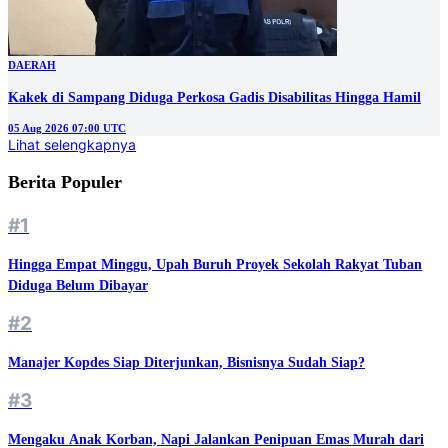
DAERAH
Kakek di Sampang Diduga Perkosa Gadis Disabilitas Hingga Hamil
05 Aug 2026 07:00 UTC
Lihat selengkapnya
Berita Populer
#1
Hingga Empat Minggu, Upah Buruh Proyek Sekolah Rakyat Tuban
Diduga Belum Dibayar
#2
Manajer Kopdes Siap Diterjunkan, Bisnisnya Sudah Siap?
#3
Mengaku Anak Korban, Napi Jalankan Penipuan Emas Murah dari