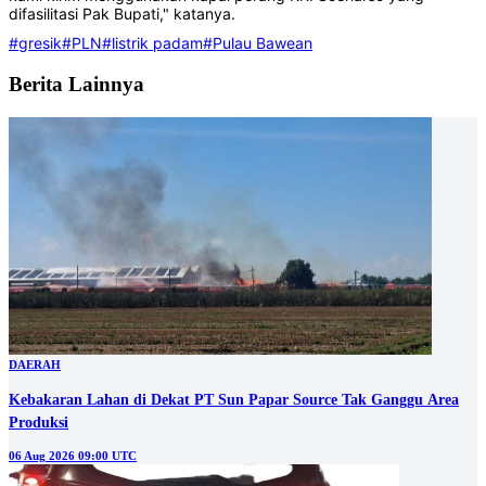
difasilitasi Pak Bupati," katanya.
#gresik
#PLN
#listrik padam
#Pulau Bawean
Berita Lainnya
DAERAH
Kebakaran Lahan di Dekat PT Sun Papar Source Tak Ganggu Area
Produksi
06 Aug 2026 09:00 UTC