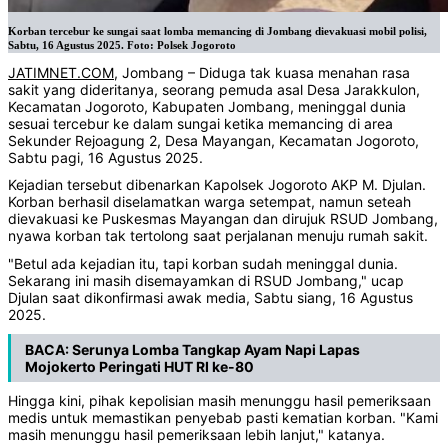
Korban tercebur ke sungai saat lomba memancing di Jombang dievakuasi mobil polisi,
Sabtu, 16 Agustus 2025. Foto: Polsek Jogoroto
JATIMNET.COM
, Jombang – Diduga tak kuasa menahan rasa
sakit yang dideritanya, seorang pemuda asal Desa Jarakkulon,
Kecamatan Jogoroto, Kabupaten Jombang, meninggal dunia
sesuai tercebur ke dalam sungai ketika memancing di area
Sekunder Rejoagung 2, Desa Mayangan, Kecamatan Jogoroto,
Sabtu pagi, 16 Agustus 2025.
Kejadian tersebut dibenarkan Kapolsek Jogoroto AKP M. Djulan.
Korban berhasil diselamatkan warga setempat, namun seteah
dievakuasi ke Puskesmas Mayangan dan dirujuk RSUD Jombang,
nyawa korban tak tertolong saat perjalanan menuju rumah sakit.
"Betul ada kejadian itu, tapi korban sudah meninggal dunia.
Sekarang ini masih disemayamkan di RSUD Jombang," ucap
Djulan saat dikonfirmasi awak media, Sabtu siang, 16 Agustus
2025.
BACA:
Serunya Lomba Tangkap Ayam Napi Lapas
Mojokerto Peringati HUT RI ke-80
Hingga kini, pihak kepolisian masih menunggu hasil pemeriksaan
medis untuk memastikan penyebab pasti kematian korban. "Kami
masih menunggu hasil pemeriksaan lebih lanjut," katanya.