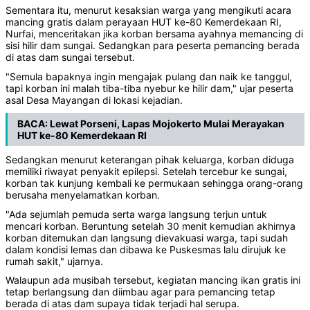
Sementara itu, menurut kesaksian warga yang mengikuti acara
mancing gratis dalam perayaan HUT ke-80 Kemerdekaan RI,
Nurfai, menceritakan jika korban bersama ayahnya memancing di
sisi hilir dam sungai. Sedangkan para peserta pemancing berada
di atas dam sungai tersebut.
"Semula bapaknya ingin mengajak pulang dan naik ke tanggul,
tapi korban ini malah tiba-tiba nyebur ke hilir dam," ujar peserta
asal Desa Mayangan di lokasi kejadian.
BACA:
Lewat Porseni, Lapas Mojokerto Mulai Merayakan
HUT ke-80 Kemerdekaan RI
Sedangkan menurut keterangan pihak keluarga, korban diduga
memiliki riwayat penyakit epilepsi. Setelah tercebur ke sungai,
korban tak kunjung kembali ke permukaan sehingga orang-orang
berusaha menyelamatkan korban.
"Ada sejumlah pemuda serta warga langsung terjun untuk
mencari korban. Beruntung setelah 30 menit kemudian akhirnya
korban ditemukan dan langsung dievakuasi warga, tapi sudah
dalam kondisi lemas dan dibawa ke Puskesmas lalu dirujuk ke
rumah sakit," ujarnya.
Walaupun ada musibah tersebut, kegiatan mancing ikan gratis ini
tetap berlangsung dan diimbau agar para pemancing tetap
berada di atas dam supaya tidak terjadi hal serupa.