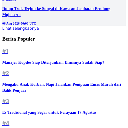
Dump Truk Terjun ke Sungai di Kawasan Jembatan Bendung
Mojokerto
06 Aug 2026 06:00 UTC
Lihat selengkapnya
Berita Populer
#1
Manajer Kopdes Siap Diterjunkan, Bisnisnya Sudah Siap?
#2
Mengaku Anak Korban, Napi Jalankan Penipuan Emas Murah dari
Balik Penjara
#3
Es Tradisional yang Segar untuk Perayaan 17 Agustus
#4