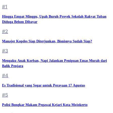
#1
Hingga Empat Minggu, Upah Buruh Proyek Sekolah Rakyat Tuban
Diduga Belum Dibayar
#2
Manajer Kopdes Siap Diterjunkan, Bisnisnya Sudah Siap?
#3
Mengaku Anak Korban, Napi Jalankan Penipuan Emas Murah dari
Balik Penjara
#4
Es Tradisional yang Segar untuk Perayaan 17 Agustus
#5
Polisi Bongkar Makam Pegawai Kejari Kota Mojokerto