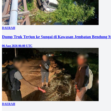
DAERAH
Dump Truk Terjun ke Sungai di Kawasan Jembatan Bendung M
06 Aug 2026 06:00 UTC
DAERAH