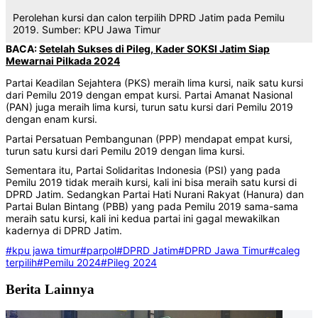
Perolehan kursi dan calon terpilih DPRD Jatim pada Pemilu
2019. Sumber: KPU Jawa Timur
BACA:
Setelah Sukses di Pileg, Kader SOKSI Jatim Siap
Mewarnai Pilkada 2024
Partai Keadilan Sejahtera (PKS) meraih lima kursi, naik satu kursi
dari Pemilu 2019 dengan empat kursi. Partai Amanat Nasional
(PAN) juga meraih lima kursi, turun satu kursi dari Pemilu 2019
dengan enam kursi.
Partai Persatuan Pembangunan (PPP) mendapat empat kursi,
turun satu kursi dari Pemilu 2019 dengan lima kursi.
Sementara itu, Partai Solidaritas Indonesia (PSI) yang pada
Pemilu 2019 tidak meraih kursi, kali ini bisa meraih satu kursi di
DPRD Jatim. Sedangkan Partai Hati Nurani Rakyat (Hanura) dan
Partai Bulan Bintang (PBB) yang pada Pemilu 2019 sama-sama
meraih satu kursi, kali ini kedua partai ini gagal mewakilkan
kadernya di DPRD Jatim.
#kpu jawa timur
#parpol
#DPRD Jatim
#DPRD Jawa Timur
#caleg
terpilih
#Pemilu 2024
#Pileg 2024
Berita Lainnya