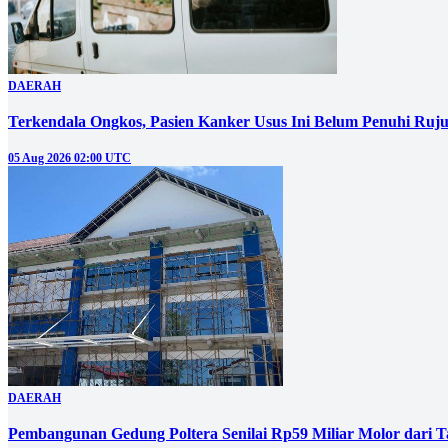
DAERAH
Terkendala Ongkos, Pasien Kanker Usus Ini Belum Penuhi Ruj
05 Aug 2026 02:00 UTC
DAERAH
Pembangunan Gedung Poltera Senilai Rp59 Miliar Molor dari T