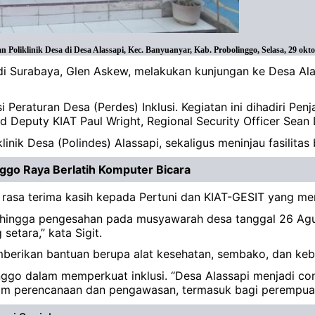
oliklinik Desa di Desa Alassapi, Kec. Banyuanyar, Kab. Probolinggo, Selasa, 29 okt
a di Surabaya, Glen Askew, melakukan kunjungan ke Desa A
Peraturan Desa (Perdes) Inklusi. Kegiatan ini dihadiri Pen
ad Deputy KIAT Paul Wright, Regional Security Officer Sea
nik Desa (Polindes) Alassapi, sekaligus meninjau fasilitas
nggo Raya Berlatih Komputer Bicara
rasa terima kasih kepada Pertuni dan KIAT-GESIT yang mem
n hingga pengesahan pada musyawarah desa tanggal 26 Agust
etara,” kata Sigit.
erikan bantuan berupa alat kesehatan, sembako, dan ke
go dalam memperkuat inklusi. “Desa Alassapi menjadi cont
m perencanaan dan pengawasan, termasuk bagi perempuan 