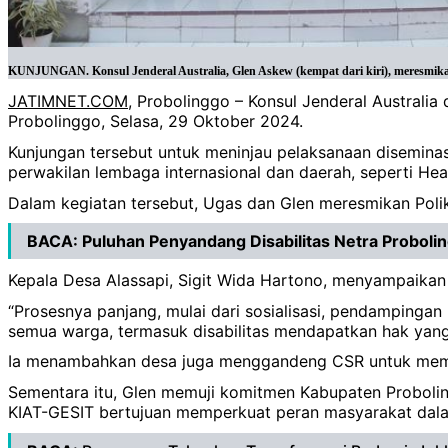
KUNJUNGAN. Konsul Jenderal Australia, Glen Askew (kempat dari kiri), meresmikan P
JATIMNET.COM
, Probolinggo – Konsul Jenderal Australi
Probolinggo, Selasa, 29 Oktober 2024.
Kunjungan tersebut untuk meninjau pelaksanaan diseminasi 
perwakilan lembaga internasional dan daerah, seperti He
Dalam kegiatan tersebut, Ugas dan Glen meresmikan Polikli
BACA:
Puluhan Penyandang Disabilitas Netra Proboli
Kepala Desa Alassapi, Sigit Wida Hartono, menyampaikan 
“Prosesnya panjang, mulai dari sosialisasi, pendampinga
semua warga, termasuk disabilitas mendapatkan hak yang s
Ia menambahkan desa juga menggandeng CSR untuk memb
Sementara itu, Glen memuji komitmen Kabupaten Proboling
KIAT-GESIT bertujuan memperkuat peran masyarakat dala