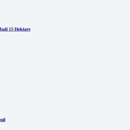
adi 15 Hektare
mil