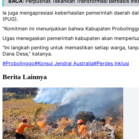
BACA:
Perpusnas Tekankan Transformasi Berbasis Inkl
Ia juga mengapresiasi keberhasilan pemerintah daerah dal
(PUG).
“Komitmen ini menunjukkan bahwa Kabupaten Probolinggo ti
Ugas menegaskan pemerintah kabupaten akan memperluas 
“Ini langkah penting untuk memastikan setiap warga, ta
Dana Desa,” katanya.
#Probolinggo
#Konsul Jendral Australia
#Perdes Inklusi
Berita Lainnya