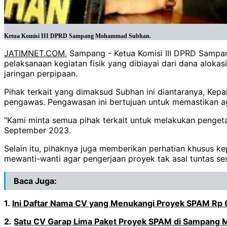
Ketua Komisi III DPRD Sampang Mohammad Subhan.
JATIMNET.COM
, Sampang - Ketua Komisi III DPRD Sam
pelaksanaan kegiatan fisik yang dibiayai dari dana alok
jaringan perpipaan.
Pihak terkait yang dimaksud Subhan ini diantaranya, Ke
pengawas. Pengawasan ini bertujuan untuk memastikan ag
"Kami minta semua pihak terkait untuk melakukan penge
September 2023.
Selain itu, pihaknya juga memberikan perhatian khusus k
mewanti-wanti agar pengerjaan proyek tak asal tuntas ses
Baca Juga:
1.
Ini Daftar Nama CV yang Menukangi Proyek SPAM Rp 6
2.
Satu CV Garap Lima Paket Proyek SPAM di Sampang Mad