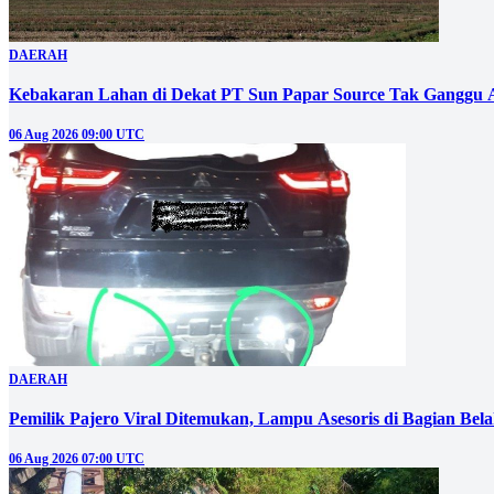
DAERAH
Kebakaran Lahan di Dekat PT Sun Papar Source Tak Ganggu 
06 Aug 2026 09:00 UTC
DAERAH
Pemilik Pajero Viral Ditemukan, Lampu Asesoris di Bagian Bel
06 Aug 2026 07:00 UTC