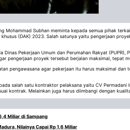
pang Mohammad Subhan meminta kepada semua pihak terka
asi khusus (DAK) 2023. Salah satunya yaitu pengerjaan pro
pala Dinas Pekerjaan Umum dan Perumahan Rakyat (PUPR), 
ar pengerjaan proyek tersebut berjalan maksimal, tepat m
tatan pengawasana agar pekerjaan itu harus maksimal dan
epada salah satu kontraktor pelaksana yaitu CV Permadani 
uai kontrak. Melainkan juga harus diimbangi dengan kualita
,4 Miliar di Sampang
ura, Nilainya Capai Rp 1,6 Miliar