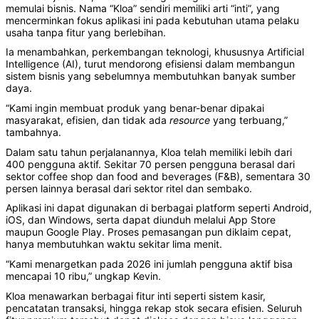
memulai bisnis. Nama “Kloa” sendiri memiliki arti “inti”, yang
mencerminkan fokus aplikasi ini pada kebutuhan utama pelaku
usaha tanpa fitur yang berlebihan.
Ia menambahkan, perkembangan teknologi, khususnya Artificial
Intelligence (AI), turut mendorong efisiensi dalam membangun
sistem bisnis yang sebelumnya membutuhkan banyak sumber
daya.
“Kami ingin membuat produk yang benar-benar dipakai
masyarakat, efisien, dan tidak ada
resource
yang terbuang,”
tambahnya.
Dalam satu tahun perjalanannya, Kloa telah memiliki lebih dari
400 pengguna aktif. Sekitar 70 persen pengguna berasal dari
sektor coffee shop dan food and beverages (F&B), sementara 30
persen lainnya berasal dari sektor ritel dan sembako.
Aplikasi ini dapat digunakan di berbagai platform seperti Android,
iOS, dan Windows, serta dapat diunduh melalui App Store
maupun Google Play. Proses pemasangan pun diklaim cepat,
hanya membutuhkan waktu sekitar lima menit.
“Kami menargetkan pada 2026 ini jumlah pengguna aktif bisa
mencapai 10 ribu,” ungkap Kevin.
Kloa menawarkan berbagai fitur inti seperti sistem kasir,
pencatatan transaksi, hingga rekap stok secara efisien. Seluruh