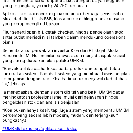
fitur premium tersebut dapat diakses dengan biaya langganan
yang terjangkau, yakni Rp24.750 per bulan.
Aplikasi ini dinilai cocok digunakan untuk berbagai jenis usaha.
Mulai dari ritel, bisnis F&B, kios atau ruko, hingga pelaku usaha
yang kerap mengikuti bazaar.
Fitur seperti open bill, cetak checker, hingga pengelolaan stok
antar outlet menjadi nilai tambah dalam mendukung operasional
bisnis.
Sementara itu, perwakilan investor Kloa dari PT Gajah Muda
Harumindo, Mr Hui, menilai bahwa sistem menjadi aspek krusial
yang sering diabaikan oleh pelaku UMKM.
“Banyak pelaku usaha fokus pada produk dan tempat, tetapi
melupakan sistem. Padahal, sistem yang membuat bisnis berjalan
terorganisir dengan baik. Kloa hadir untuk menjawab kebutuhan
itu,” jelasnya.
Ia menegaskan, dengan sistem digital yang baik, UMKM dapat
meningkatkan profesionalisme, mulai dari pelayanan hingga
pengelolaan stok dan analisis penjualan.
“Kloa bukan hanya kasir, tapi juga sistem yang membantu UMKM
berkembang secara lebih modern, mudah, dan terjangkau,”
pungkasnya.
#UMKM
#Teknologi
#aplikasi kasir
#kloa