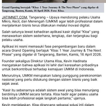
Grand Opening bertajuk “Kloa: 1 Year Journey & The Next Phase” yang digelar di
Tangerang, Banten, Kamis, 16 April 2026. Foto: Kloa.
JATIMNET.COM
, Tangerang – Upaya mendorong pelaku Usaha
Mikro, Kecil, dan Menengah (UMKM) agar lebih profesional dalam
menjalankan bisnis terus dilakukan melalui inovasi digital.
Salah satunya lewat kehadiran aplikasi kasir digital “Kloa” yang
menawarkan sistem sederhana, lengkap, dan terjangkau bagi
pelaku usaha.
Aplikasi ini resmi memasuki fase pengembangan baru dalam
acara Grand Opening bertajuk “Kloa: 1 Year Journey & The Next
Phase” yang digelar di Tangerang, Banten, Kamis, 16 April 2026.
Founder sekaligus Direktur Utama Kloa, Kevin Hadinata
mengatakan bahwa aplikasi ini lahir dari keresahan pribadinya
untuk berkontribusi terhadap kemajuan UMKM di Indonesia.
Menurutnya, UMKM merupakan tulang punggung perekonomian
nasional yang perlu didukung dengan sistem bisnis yang baik
sejak awal.
“Kasir itu sebenarnya adalah sistem awal yang bisa menunjang
berdirinya UMKM secara tertata. Kloa hadir agar pelaku usaha
bisa lebih profesional sejak langkah pertama,” ujarnya.
Kevin menjelaskan, Kloa dirancang sebagai solusi inti dalam