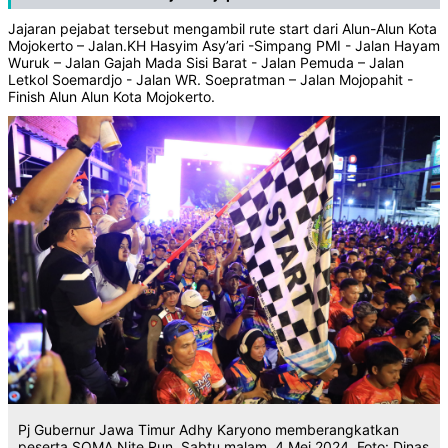
Jajaran pejabat tersebut mengambil rute start dari Alun-Alun Kota
Mojokerto – Jalan.KH Hasyim Asy’ari -Simpang PMI - Jalan Hayam
Wuruk – Jalan Gajah Mada Sisi Barat - Jalan Pemuda – Jalan
Letkol Soemardjo - Jalan WR. Soepratman – Jalan Mojopahit -
Finish Alun Alun Kota Mojokerto.
Pj Gubernur Jawa Timur Adhy Karyono memberangkatkan
peserta SOMA Nite Run, Sabtu malam, 4 Mei 2024. Foto: Dinas