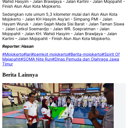
Wahid Hasyim - Jalan Brawijaya - Jalan Kartini - Jalan Mojopahit -
Finish Alun Alun Kota Mojokerto.
Sedangkan rute umum 5,3 kilometer mulai dari Alun Alun Kota
Mojokerto - Jalan KH Hasyim Asy’ari - Simpang PMI - Jalan
Hayam Wuruk - Jalan Gajah Mada Sisi Barat - Jalan Taman Siswa
- Jalan Letkol Soemardjo - Jalan WR. Soepratman - Jalan
Mojopahit - Jalan KH. Wahid Hasyim - Jalan Brawijaya - Jalan
Kartini – Jalan Mojopahit - Finish Alun Alun Kota Mojokerto.
Reporter: Hasan
#Mojokerto
#lari
#pemkot mojokerto
#Berita-mojokerto
#Spirit Of
Majapahit
#SOMA Nite Run
#Dinas Pemuda dan Olahraga Jawa
Timur
Berita Lainnya