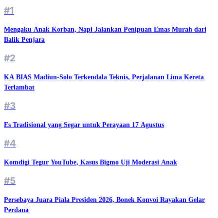
#1
Mengaku Anak Korban, Napi Jalankan Penipuan Emas Murah dari
Balik Penjara
#2
KA BIAS Madiun-Solo Terkendala Teknis, Perjalanan Lima Kereta
Terlambat
#3
Es Tradisional yang Segar untuk Perayaan 17 Agustus
#4
Komdigi Tegur YouTube, Kasus Bigmo Uji Moderasi Anak
#5
Persebaya Juara Piala Presiden 2026, Bonek Konvoi Rayakan Gelar
Perdana