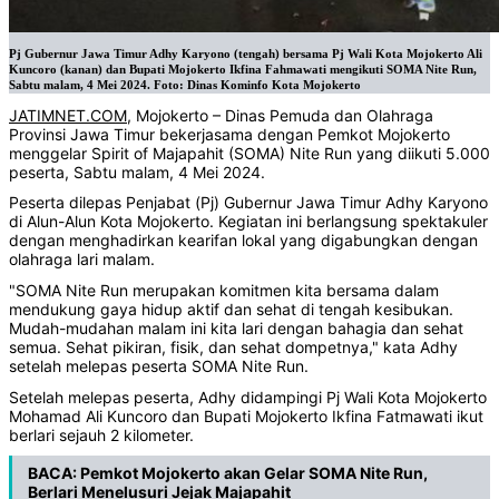
Pj Gubernur Jawa Timur Adhy Karyono (tengah) bersama Pj Wali Kota Mojokerto Ali
Kuncoro (kanan) dan Bupati Mojokerto Ikfina Fahmawati mengikuti SOMA Nite Run,
Sabtu malam, 4 Mei 2024. Foto: Dinas Kominfo Kota Mojokerto
JATIMNET.COM
, Mojokerto – Dinas Pemuda dan Olahraga
Provinsi Jawa Timur bekerjasama dengan Pemkot Mojokerto
menggelar Spirit of Majapahit (SOMA) Nite Run yang diikuti 5.000
peserta, Sabtu malam, 4 Mei 2024.
Peserta dilepas Penjabat (Pj) Gubernur Jawa Timur Adhy Karyono
di Alun-Alun Kota Mojokerto. Kegiatan ini berlangsung spektakuler
dengan menghadirkan kearifan lokal yang digabungkan dengan
olahraga lari malam.
"SOMA Nite Run merupakan komitmen kita bersama dalam
mendukung gaya hidup aktif dan sehat di tengah kesibukan.
Mudah-mudahan malam ini kita lari dengan bahagia dan sehat
semua. Sehat pikiran, fisik, dan sehat dompetnya," kata Adhy
setelah melepas peserta SOMA Nite Run.
Setelah melepas peserta, Adhy didampingi Pj Wali Kota Mojokerto
Mohamad Ali Kuncoro dan Bupati Mojokerto Ikfina Fatmawati ikut
berlari sejauh 2 kilometer.
BACA:
Pemkot Mojokerto akan Gelar SOMA Nite Run,
Berlari Menelusuri Jejak Majapahit