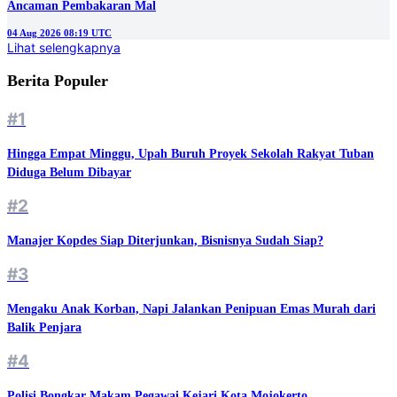
Ancaman Pembakaran Mal
04 Aug 2026 08:19 UTC
Lihat selengkapnya
Berita Populer
#1
Hingga Empat Minggu, Upah Buruh Proyek Sekolah Rakyat Tuban
Diduga Belum Dibayar
#2
Manajer Kopdes Siap Diterjunkan, Bisnisnya Sudah Siap?
#3
Mengaku Anak Korban, Napi Jalankan Penipuan Emas Murah dari
Balik Penjara
#4
Polisi Bongkar Makam Pegawai Kejari Kota Mojokerto