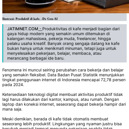
Ilustrasi: Produktif di kafe. -Dx Gen-AI
JATIMNET.COM
-
Produktivitas di kafe menjadi bagian dari
gaya hidup modern yang semakin umum ditemukan di
kalangan mahasiswa, pekerja muda, freelancer, hingga
pelaku usaha kreatif. Banyak orang sengaja datang ke kafe
bukan hanya untuk menikmati minuman, tetapi juga untuk
menyelesaikan pekerjaan, belajar, membaca, atau
merancang berbagai ide baru.
Fenomena ini muncul seiring perubahan cara bekerja dan belajar
yang semakin fleksibel. Data Badan Pusat Statistik menunjukkan
tingkat penggunaan internet di Indonesia mencapai 72,78 persen
pada 2024.
Ketersediaan teknologi digital membuat aktivitas produktif tidak
lagi harus dilakukan dari kantor, kampus, atau rumah. Dengan
laptop dan koneksi internet, seseorang dapat bekerja hampir dari
mana saja.
Meski demikian, berada di kafe tidak otomatis membuat
seseorang lebih produktif. Lingkungan yang nyaman justru bisa
berubah menjadi tempat menunda pekerjaan apabila tidak