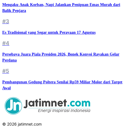
Mengaku Anak Korban, Napi Jalankan Penipuan Emas Murah dari
Balik Penjara
#3
Es Tradisional yang Segar untuk Perayaan 17 Agustus
#4
Persebaya Juara Piala Presiden 2026, Bonek Konvoi Rayakan Gelar
Perdana
#5
Pembangunan Gedung Poltera Senilai Rp59 Miliar Molor dari Target
Awal
© 2026 jatimnet.com