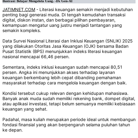
Ilustrasi: Belajar Mengelola Uang. -Dx Gen-AI
JATIMNET.COM
- Literasi keuangan semakin menjadi kebutuhan
penting bagi generasi muda. Di tengah kemudahan transaksi
digital, diskon instan, dan berbagai pilihan pembayaran,
kemampuan mengatur uang justru menjadi tantangan yang
semakin kompleks.
Data Survei Nasional Literasi dan Inklusi Keuangan (SNLIK) 2025
yang dilakukan Otoritas Jasa Keuangan (OJK) bersama Badan
Pusat Statistik (BPS) menunjukkan indeks literasi keuangan
nasional mencapai 66,46 persen.
Sementara, indeks inklusi keuangan sudah mencapai 80,51
persen. Angka ini menunjukkan akses terhadap layanan
keuangan berkembang lebih cepat dibanding pemahaman
masyarakat terhadap cara mengelola keuangan dengan baik.
Kondisi tersebut cukup relevan dengan kehidupan mahasiswa.
Banyak anak muda sudah memiliki rekening bank, dompet digital,
atau aplikasi investasi, tetapi belum semuanya memiliki kebiasaan
keuangan yang sehat.
Padahal, masa kuliah merupakan periode ideal untuk membangun
fondasi finansial yang akan berpengaruh selama puluhan tahun
ke depan.