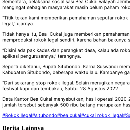
Sementara, pelaksana sosialisasi Bea Cukai wilayah Jembe
mengingat sebagian masyarakat masih belum paham rokok 
“Titik tekan kami memberikan pemahaman seputar rokok ile
legal,” ujarnya.
Tidak hanya itu, Bea Cukai juga memberikan pemahaman 
memproduksi rokok legal sendiri, karena bahan bakunya 
“Disini ada pak kades dan perangkat desa, kalau ada rok
aplikasi pengurusannya,” terangnya.
Seperti diketahui, Bupati Situbondo, Karna Suswandi mem
Kabupaten Situbondo, beberapa waktu lalu. Kampanye gamp
“Dari sekarang stop rokok ilegal. Selain merugikan negar
festival kopi dan tembakau, Sabtu, 28 Agustus 2022.
Data Kantor Bea Cukai menyebutkan, hasil operasi 2020-2
jumlah tersebut sebanyak 500 ribu batang merupakan hasi
#Rokok Ilegal
#situbondo
#bea cukai
#cukai rokok ilegal
#S
Berita Lainnya