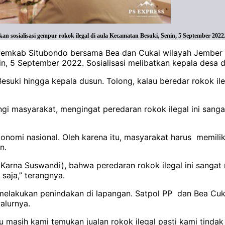
 sosialisasi gempur rokok ilegal di aula Kecamatan Besuki, Senin, 5 September 2022
Pemkab Situbondo bersama Bea dan Cukai wilayah Jember me
n, 5 September 2022. Sosialisasi melibatkan kepala desa 
 Besuki hingga kepala dusun. Tolong, kalau beredar rokok i
dungi masyarakat, mengingat peredaran rokok ilegal ini san
m ekonomi nasional. Oleh karena itu, masyarakat harus memi
n.
Karna Suswandi), bahwa peredaran rokok ilegal ini sanga
saja,” terangnya.
 melakukan penindakan di lapangan. Satpol PP dan Bea Cu
alurnya.
 masih kami temukan jualan rokok ilegal pasti kami tinda