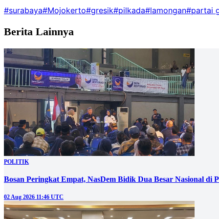
#surabaya
#Mojokerto
#gresik
#pilkada
#lamongan
#partai 
Berita Lainnya
POLITIK
Bosan Peringkat Empat, NasDem Bidik Dua Besar Nasional di P
02 Aug 2026 11:46 UTC