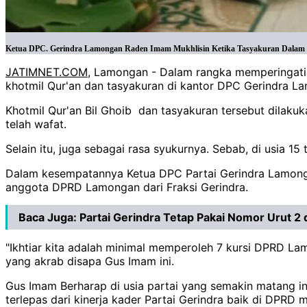
Ketua DPC. Gerindra Lamongan Raden Imam Mukhlisin Ketika Tasyakuran Dalam Pe
JATIMNET.COM
, Lamongan - Dalam rangka memperingati 
khotmil Qur'an dan tasyakuran di kantor DPC Gerindra Lam
Khotmil Qur'an Bil Ghoib dan tasyakuran tersebut dilak
telah wafat.
Selain itu, juga sebagai rasa syukurnya. Sebab, di usia 15
Dalam kesempatannya Ketua DPC Partai Gerindra Lamong
anggota DPRD Lamongan dari Fraksi Gerindra.
Baca Juga:
Partai Gerindra Tetap Pakai Nomor Urut 2
"Ikhtiar kita adalah minimal memperoleh 7 kursi DPRD Lamo
yang akrab disapa Gus Imam ini.
Gus Imam Berharap di usia partai yang semakin matang ini
terlepas dari kinerja kader Partai Gerindra baik di DPR