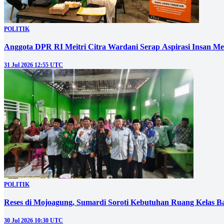
POLITIK
Anggota DPR RI Meitri Citra Wardani Serap Aspirasi Insan M
31 Jul 2026 12:55 UTC
POLITIK
Reses di Mojoagung, Sumardi Soroti Kebutuhan Ruang Kelas B
30 Jul 2026 10:30 UTC