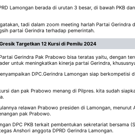
i DPRD Lamongan berada di urutan 3 besar, di bawah PKB da
gatakan, tadi dalam zoom meeting harlah Partai Gerindra 
sih partai Gerindra terhadap pemerintah.
Gresik Targetkan 12 Kursi di Pemilu 2024
rtai Gerindra Pak Prabowo bisa teratas yaitu, dengan teru
der untuk meningkatkan kinerja partai Gerindra, khususnya
 menyampaikan DPC.Gerindra Lamongan siap berkompetisi den
rsi dan pak Prabowo menang di Pilpres. kita sudah siapkan
ya.
annya relawan Prabowo presiden di Lamongan, menurut Ansh
menangan pak Prabowo.
engan DPC PKB terkait pembentukan sekretariat bersama (S
" tegas Anshori anggota DPRD Gerindra Lamongan.