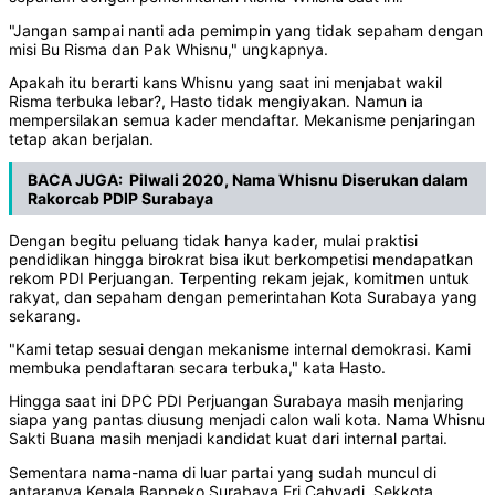
"Jangan sampai nanti ada pemimpin yang tidak sepaham dengan
misi Bu Risma dan Pak Whisnu," ungkapnya.
Apakah itu berarti kans Whisnu yang saat ini menjabat wakil
Risma terbuka lebar?, Hasto tidak mengiyakan. Namun ia
mempersilakan semua kader mendaftar. Mekanisme penjaringan
tetap akan berjalan.
BACA JUGA:
Pilwali 2020, Nama Whisnu Diserukan dalam
Rakorcab PDIP Surabaya
Dengan begitu peluang tidak hanya kader, mulai praktisi
pendidikan hingga birokrat bisa ikut berkompetisi mendapatkan
rekom PDI Perjuangan. Terpenting rekam jejak, komitmen untuk
rakyat, dan sepaham dengan pemerintahan Kota Surabaya yang
sekarang.
"Kami tetap sesuai dengan mekanisme internal demokrasi. Kami
membuka pendaftaran secara terbuka," kata Hasto.
Hingga saat ini DPC PDI Perjuangan Surabaya masih menjaring
siapa yang pantas diusung menjadi calon wali kota. Nama Whisnu
Sakti Buana masih menjadi kandidat kuat dari internal partai.
Sementara nama-nama di luar partai yang sudah muncul di
antaranya Kepala Bappeko Surabaya Eri Cahyadi, Sekkota