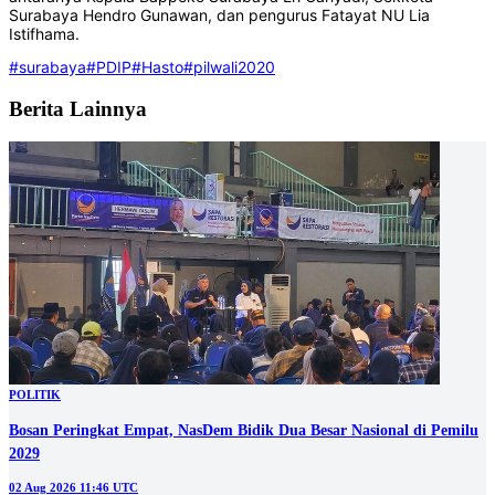
Surabaya Hendro Gunawan, dan pengurus Fatayat NU Lia
Istifhama.
#surabaya
#PDIP
#Hasto
#pilwali2020
Berita Lainnya
POLITIK
Bosan Peringkat Empat, NasDem Bidik Dua Besar Nasional di Pemilu
2029
02 Aug 2026 11:46 UTC