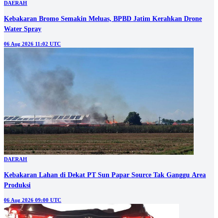
DAERAH
Kebakaran Bromo Semakin Meluas, BPBD Jatim Kerahkan Drone
Water Spray
06 Aug 2026 11:02 UTC
DAERAH
Kebakaran Lahan di Dekat PT Sun Papar Source Tak Ganggu Area
Produksi
06 Aug 2026 09:00 UTC