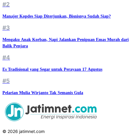
#2
Manajer Kopdes Siap Diterjunkan, Bisnisnya Sudah Siap?
#3
Mengaku Anak Korban, Napi Jalankan Penipuan Emas Murah dari
Balik Penjara
#4
Es Tradisional yang Segar untuk Perayaan 17 Agustus
#5
Pelarian Mulia Wirjanto Tak Semanis Gula
© 2026 jatimnet.com