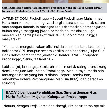
SERTIJAB. Serah terima jabatan Bupati Probolinggo yang digelar di Kantor DPRD
Kabupaten Probolinggo, Senin, 3 Maret 2025. Foto: Zulafif
JATIMNET.COM
, Probolinggo – Bupati Probolinggo Muhammad
Haris menekankan pentingnya sinergi antara semua pihak dalam
membangun daerah. Ia menegaskan keberhasilan pembangunan
bukan hanya tanggung jawab pemerintah, melainkan juga
memerlukan partisipasi aktif dari DPRD, Forkopimda, hingga
masyarakat.
"Kita harus mengutamakan efisiensi dan memperkuat kolaborasi,
baik antar OPD maupun secara vertikal dan horizontal," ujar Gus
Haris dalam serah terima jabatan di kantor DPRD Kabupaten
Probolinggo, Senin, 3 Maret 2025.
Lebih lanjut, ia mengajak seluruh elemen untuk saling mendukung
demi kemajuan Kabupaten Probolinggo. Menurutnya, masih ada
tantangan besar yang harus diatasi, seperti kemiskinan,
rendahnya Indeks Pembangunan Manusia (IPM), dan persoalan
stunting.
BACA:
5 Lembaga Pendidikan Siap Sinergi dengan Gus
Haris-Ra Fahmi Majukan Kabupaten Probolinggo
"Namun, dengan kerja keras dan sinergi, kita harus tetap optimis