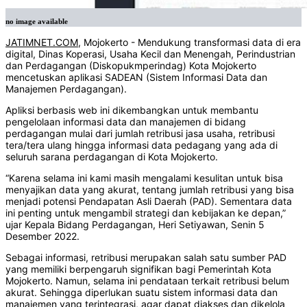
no image available
JATIMNET.COM
, Mojokerto - Mendukung transformasi data di era
digital, Dinas Koperasi, Usaha Kecil dan Menengah, Perindustrian
dan Perdagangan (Diskopukmperindag) Kota Mojokerto
mencetuskan aplikasi SADEAN (Sistem Informasi Data dan
Manajemen Perdagangan).
Apliksi berbasis web ini dikembangkan untuk membantu
pengelolaan informasi data dan manajemen di bidang
perdagangan mulai dari jumlah retribusi jasa usaha, retribusi
tera/tera ulang hingga informasi data pedagang yang ada di
seluruh sarana perdagangan di Kota Mojokerto.
“Karena selama ini kami masih mengalami kesulitan untuk bisa
menyajikan data yang akurat, tentang jumlah retribusi yang bisa
menjadi potensi Pendapatan Asli Daerah (PAD). Sementara data
ini penting untuk mengambil strategi dan kebijakan ke depan,”
ujar Kepala Bidang Perdagangan, Heri Setiyawan, Senin 5
Desember 2022.
Sebagai informasi, retribusi merupakan salah satu sumber PAD
yang memiliki berpengaruh signifikan bagi Pemerintah Kota
Mojokerto. Namun, selama ini pendataan terkait retribusi belum
akurat. Sehingga diperlukan suatu sistem informasi data dan
manajemen yang terintegrasi, agar dapat diakses dan dikelola