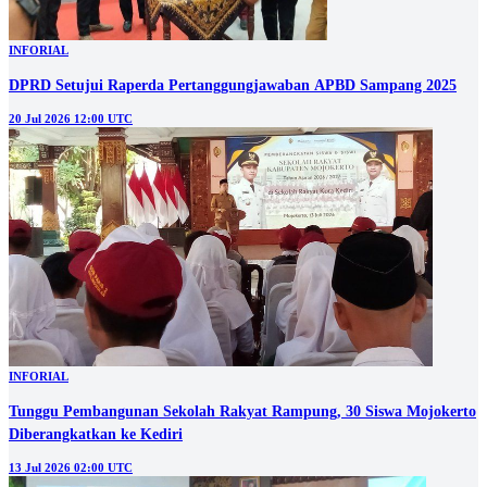
INFORIAL
DPRD Setujui Raperda Pertanggungjawaban APBD Sampang 2025
20 Jul 2026 12:00 UTC
INFORIAL
Tunggu Pembangunan Sekolah Rakyat Rampung, 30 Siswa Mojokerto
Diberangkatkan ke Kediri
13 Jul 2026 02:00 UTC