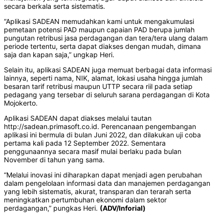
secara berkala serta sistematis.
“Aplikasi SADEAN memudahkan kami untuk mengakumulasi
pemetaan potensi PAD maupun capaian PAD berupa jumlah
pungutan retribusi jasa perdagangan dan tera/tera ulang dalam
periode tertentu, serta dapat diakses dengan mudah, dimana
saja dan kapan saja,” ungkap Heri.
Selain itu, aplikasi SADEAN juga memuat berbagai data informasi
lainnya, seperti nama, NIK, alamat, lokasi usaha hingga jumlah
besaran tarif retribusi maupun UTTP secara riil pada setiap
pedagang yang tersebar di seluruh sarana perdagangan di Kota
Mojokerto.
Aplikasi SADEAN dapat diakses melalui tautan
http://sadean.primasoft.co.id. Perencanaan pengembangan
aplikasi ini bermula di bulan Juni 2022, dan dilakukan uji coba
pertama kali pada 12 September 2022. Sementara
penggunaannya secara masif mulai berlaku pada bulan
November di tahun yang sama.
“Melalui inovasi ini diharapkan dapat menjadi agen perubahan
dalam pengelolaan informasi data dan manajemen perdagangan
yang lebih sistematis, akurat, transparan dan terarah serta
meningkatkan pertumbuhan ekonomi dalam sektor
perdagangan,” pungkas Heri.
(ADV/Inforial)