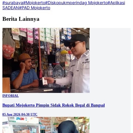
#surabaya
#Mojokerto
#Diskopukmperindag Mojokerto
#Aplikasi
SADEAN
#PAD Mojokerto
Berita Lainnya
INFORIAL
Bupati Mojokerto Pimpin Sidak Rokok Ilegal di Bangsal
05 Aug 2026 04:30 UTC