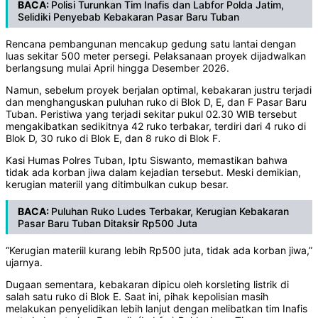
BACA:
Polisi Turunkan Tim Inafis dan Labfor Polda Jatim,
Selidiki Penyebab Kebakaran Pasar Baru Tuban
Rencana pembangunan mencakup gedung satu lantai dengan
luas sekitar 500 meter persegi. Pelaksanaan proyek dijadwalkan
berlangsung mulai April hingga Desember 2026.
Namun, sebelum proyek berjalan optimal, kebakaran justru terjadi
dan menghanguskan puluhan ruko di Blok D, E, dan F Pasar Baru
Tuban. Peristiwa yang terjadi sekitar pukul 02.30 WIB tersebut
mengakibatkan sedikitnya 42 ruko terbakar, terdiri dari 4 ruko di
Blok D, 30 ruko di Blok E, dan 8 ruko di Blok F.
Kasi Humas Polres Tuban, Iptu Siswanto, memastikan bahwa
tidak ada korban jiwa dalam kejadian tersebut. Meski demikian,
kerugian materiil yang ditimbulkan cukup besar.
BACA:
Puluhan Ruko Ludes Terbakar, Kerugian Kebakaran
Pasar Baru Tuban Ditaksir Rp500 Juta
“Kerugian materiil kurang lebih Rp500 juta, tidak ada korban jiwa,”
ujarnya.
Dugaan sementara, kebakaran dipicu oleh korsleting listrik di
salah satu ruko di Blok E. Saat ini, pihak kepolisian masih
melakukan penyelidikan lebih lanjut dengan melibatkan tim Inafis