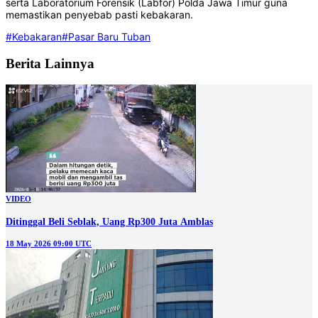
serta Laboratorium Forensik (Labfor) Polda Jawa Timur guna
memastikan penyebab pasti kebakaran.
#Kebakaran
#Pasar Baru Tuban
Berita Lainnya
VIDEO
Ditinggal Beli Seblak, Uang Rp300 Juta Amblas
18 May 2026 09:00 UTC