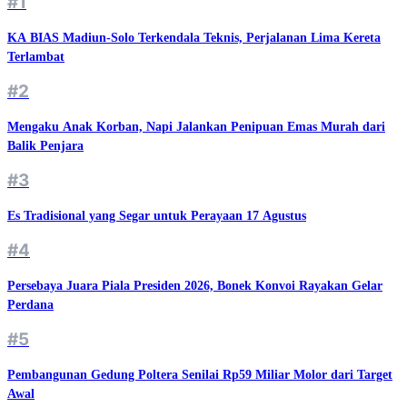
#1
KA BIAS Madiun-Solo Terkendala Teknis, Perjalanan Lima Kereta
Terlambat
#2
Mengaku Anak Korban, Napi Jalankan Penipuan Emas Murah dari
Balik Penjara
#3
Es Tradisional yang Segar untuk Perayaan 17 Agustus
#4
Persebaya Juara Piala Presiden 2026, Bonek Konvoi Rayakan Gelar
Perdana
#5
Pembangunan Gedung Poltera Senilai Rp59 Miliar Molor dari Target
Awal