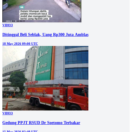
VIDEO
Ditinggal Beli Seblak, Uang Rp300 Juta Amblas
18 May 2026 09:00 UTC
VIDEO
Gedung PPJT RSUD Dr Soetomo Terbakar
15 May 2026 02:40 UTC