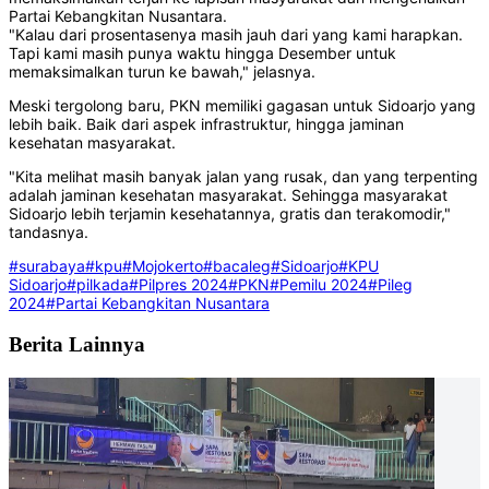
Partai Kebangkitan Nusantara.
"Kalau dari prosentasenya masih jauh dari yang kami harapkan.
Tapi kami masih punya waktu hingga Desember untuk
memaksimalkan turun ke bawah," jelasnya.
Meski tergolong baru, PKN memiliki gagasan untuk Sidoarjo yang
lebih baik. Baik dari aspek infrastruktur, hingga jaminan
kesehatan masyarakat.
"Kita melihat masih banyak jalan yang rusak, dan yang terpenting
adalah jaminan kesehatan masyarakat. Sehingga masyarakat
Sidoarjo lebih terjamin kesehatannya, gratis dan terakomodir,"
tandasnya.
#surabaya
#kpu
#Mojokerto
#bacaleg
#Sidoarjo
#KPU
Sidoarjo
#pilkada
#Pilpres 2024
#PKN
#Pemilu 2024
#Pileg
2024
#Partai Kebangkitan Nusantara
Berita Lainnya