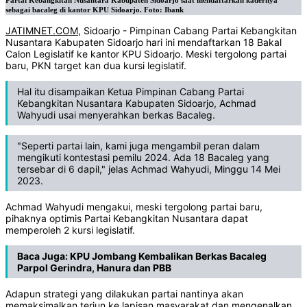
Partai Kebangkitan Nusantara Kabupaten Sidoarjo saat mendaftarkan kadernya
sebagai bacaleg di kantor KPU Sidoarjo. Foto: Ibank
JATIMNET.COM
, Sidoarjo - Pimpinan Cabang Partai Kebangkitan
Nusantara Kabupaten Sidoarjo hari ini mendaftarkan 18 Bakal
Calon Legislatif ke kantor KPU Sidoarjo. Meski tergolong partai
baru, PKN target kan dua kursi legislatif.
Hal itu disampaikan Ketua Pimpinan Cabang Partai
Kebangkitan Nusantara Kabupaten Sidoarjo, Achmad
Wahyudi usai menyerahkan berkas Bacaleg.
"Seperti partai lain, kami juga mengambil peran dalam
mengikuti kontestasi pemilu 2024. Ada 18 Bacaleg yang
tersebar di 6 dapil," jelas Achmad Wahyudi, Minggu 14 Mei
2023.
Achmad Wahyudi mengakui, meski tergolong partai baru,
pihaknya optimis Partai Kebangkitan Nusantara dapat
memperoleh 2 kursi legislatif.
Baca Juga:
KPU Jombang Kembalikan Berkas Bacaleg
Parpol Gerindra, Hanura dan PBB
Adapun strategi yang dilakukan partai nantinya akan
memaksimalkan terjun ke lapisan masyarakat dan mengenalkan