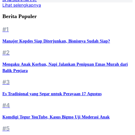
26 Jul 2026 07:00 UTC
Lihat selengkapnya
Berita Populer
#1
Manajer Kopdes Siap Diterjunkan, Bisnisnya Sudah Siap?
#2
Mengaku Anak Korban, Napi Jalankan Penipuan Emas Murah dari
Balik Penjara
#3
Es Tradisional yang Segar untuk Perayaan 17 Agustus
#4
Komdigi Tegur YouTube, Kasus Bigmo Uji Moderasi Anak
#5