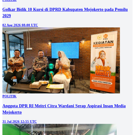
Golkar Bidik 10 Kursi di DPRD Kabupaten Mojokerto pada Pemilu
2029
02 Aug 2026 08:00 UTC
POLITIK
Anggota DPR RI Meitri Citra Wardani Serap Aspirasi Insan Media
Mojokerto
31 Jul 2026 12:55 UTC