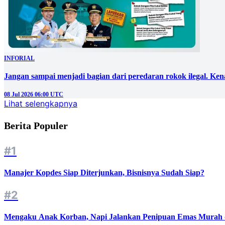
INFORIAL
Jangan sampai menjadi bagian dari peredaran rokok ilegal. Ken
08 Jul 2026 06:00 UTC
Lihat selengkapnya
Berita Populer
#1
Manajer Kopdes Siap Diterjunkan, Bisnisnya Sudah Siap?
#2
Mengaku Anak Korban, Napi Jalankan Penipuan Emas Murah d