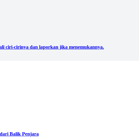
ali ciri-cirinya dan laporkan jika menemukannya.
ari Balik Penjara