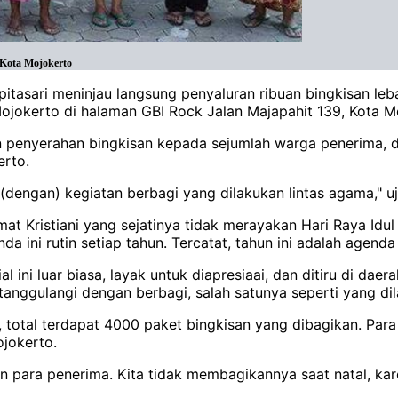
 Kota Mojokerto
pitasari meninjau langsung penyaluran ribuan bingkisan le
jokerto di halaman GBI Rock Jalan Majapahit 139, Kota Mo
n penyerahan bingkisan kepada sejumlah warga penerima, d
erto.
dengan) kegiatan berbagi yang dilakukan lintas agama," ujar
Kristiani yang sejatinya tidak merayakan Hari Raya Idul F
ini rutin setiap tahun. Tercatat, tahun ini adalah agenda 
l ini luar biasa, layak untuk diapresiaai, dan ditiru di da
itanggulangi dengan berbagi, salah satunya seperti yang dil
i, total terdapat 4000 paket bingkisan yang dibagikan. Pa
ojokerto.
an para penerima. Kita tidak membagikannya saat natal, ka