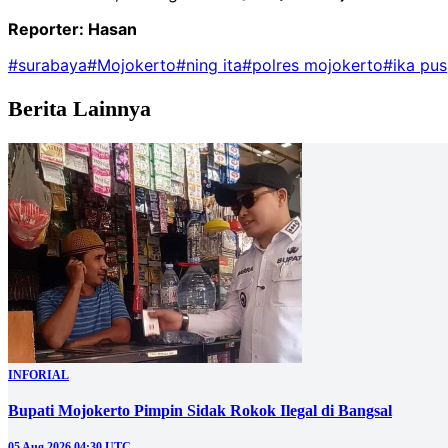
Reporter: Hasan
#surabaya
#Mojokerto
#ning ita
#polres mojokerto
#ika pus
Berita Lainnya
INFORIAL
Bupati Mojokerto Pimpin Sidak Rokok Ilegal di Bangsal
05 Aug 2026 04:30 UTC