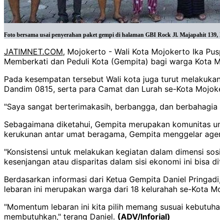
Foto bersama usai penyerahan paket gempi di halaman GBI Rock Jl. Majapahit 139,
JATIMNET.COM
, Mojokerto - Wali Kota Mojokerto Ika Pus
Memberkati dan Peduli Kota (Gempita) bagi warga Kota Mo
Pada kesempatan tersebut Wali kota juga turut melakuka
Dandim 0815, serta para Camat dan Lurah se-Kota Mojok
"Saya sangat berterimakasih, berbangga, dan berbahagia (
Sebagaimana diketahui, Gempita merupakan komunitas umat 
kerukunan antar umat beragama, Gempita menggelar agenda 
"Konsistensi untuk melakukan kegiatan dalam dimensi sosia
kesenjangan atau disparitas dalam sisi ekonomi ini bisa d
Berdasarkan informasi dari Ketua Gempita Daniel Pringad
lebaran ini merupakan warga dari 18 kelurahah se-Kota M
"Momentum lebaran ini kita pilih memang susuai kebutuh
membutuhkan," terang Daniel.
(ADV/Inforial)