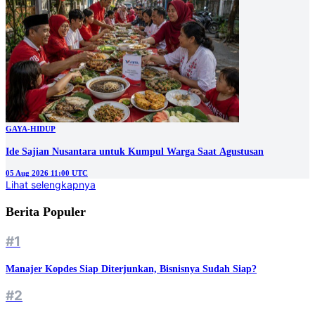
GAYA-HIDUP
Ide Sajian Nusantara untuk Kumpul Warga Saat Agustusan
05 Aug 2026 11:00 UTC
Lihat selengkapnya
Berita Populer
#1
Manajer Kopdes Siap Diterjunkan, Bisnisnya Sudah Siap?
#2