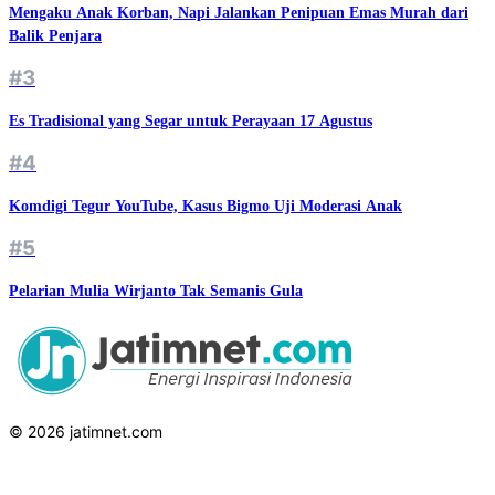
Mengaku Anak Korban, Napi Jalankan Penipuan Emas Murah dari
Balik Penjara
#3
Es Tradisional yang Segar untuk Perayaan 17 Agustus
#4
Komdigi Tegur YouTube, Kasus Bigmo Uji Moderasi Anak
#5
Pelarian Mulia Wirjanto Tak Semanis Gula
© 2026 jatimnet.com