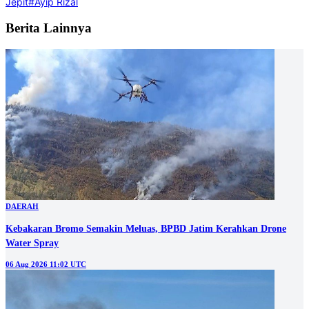
Jepit
#Ayip Rizal
Berita Lainnya
DAERAH
Kebakaran Bromo Semakin Meluas, BPBD Jatim Kerahkan Drone
Water Spray
06 Aug 2026 11:02 UTC