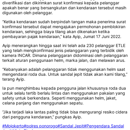
diverifikasi dan dikirimkan surat konfirmasi kepada pelanggar
apakah benar yang bersangkutan dan kendaraan tersebut masih
digunakan oleh pelanggar.
“Ketika kendaraan sudah berpindah tangan maka penerima surat
konfirmasi tersebut dapat mengajukan permohonan pemblokiran
kendaraan, sehingga biaya tilang akan dikenakan ketika
pembayaran pajak kendaraan,” kata Ayip, Jumat 17 Juni 2022.
Ayip menerangkan hingga saat ini telah ada 230 pelanggar ETLE
yang telah mengkonfirmasi jenis pelanggaran yang terbidik oleh
kamera INCAR. Dimana pelanggaran didominasi oleh pelanggaran
terkait aturan penggunaan helm, marka jalan, dan melawan arus.
“Kebanyakan adalah pelanggaran tidak menggunakan helm saat
mengendarai roda dua. Untuk sandal jepit tidak akan kami tilang,”
terang Ayip.
Ia pun menghimbau kepada pengguna jalan khususnya roda dua
untuk selalu tertib berlalu lintas dan menggunakan pakaian yang
safety untuk berkendara. Seperti menggunakan helm, jaket,
celana panjang dan menggunakan sepatu.
“Jika terjadi laka lantas paling tidak bisa mengurangi resiko cidera
dari pengguna kendaraan,” pungkas Ayip.
#Mojokerto
#polres ponorogo
#Sandal Jepit
#Pengendara Sandal