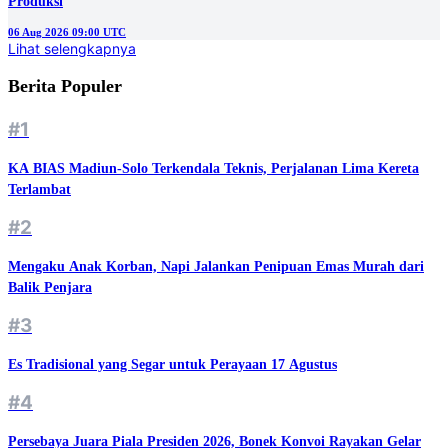
Produksi
06 Aug 2026 09:00 UTC
Lihat selengkapnya
Berita Populer
#1
KA BIAS Madiun-Solo Terkendala Teknis, Perjalanan Lima Kereta
Terlambat
#2
Mengaku Anak Korban, Napi Jalankan Penipuan Emas Murah dari
Balik Penjara
#3
Es Tradisional yang Segar untuk Perayaan 17 Agustus
#4
Persebaya Juara Piala Presiden 2026, Bonek Konvoi Rayakan Gelar