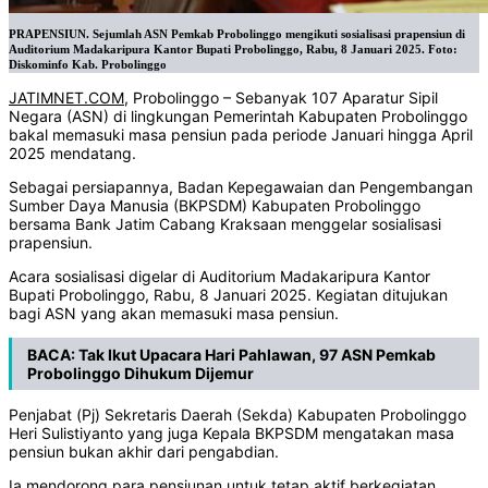
PRAPENSIUN. Sejumlah ASN Pemkab Probolinggo mengikuti sosialisasi prapensiun di
Auditorium Madakaripura Kantor Bupati Probolinggo, Rabu, 8 Januari 2025. Foto:
Diskominfo Kab. Probolinggo
JATIMNET.COM
, Probolinggo – Sebanyak 107 Aparatur Sipil
Negara (ASN) di lingkungan Pemerintah Kabupaten Probolinggo
bakal memasuki masa pensiun pada periode Januari hingga April
2025 mendatang.
Sebagai persiapannya, Badan Kepegawaian dan Pengembangan
Sumber Daya Manusia (BKPSDM) Kabupaten Probolinggo
bersama Bank Jatim Cabang Kraksaan menggelar sosialisasi
prapensiun.
Acara sosialisasi digelar di Auditorium Madakaripura Kantor
Bupati Probolinggo, Rabu, 8 Januari 2025. Kegiatan ditujukan
bagi ASN yang akan memasuki masa pensiun.
BACA:
Tak Ikut Upacara Hari Pahlawan, 97 ASN Pemkab
Probolinggo Dihukum Dijemur
Penjabat (Pj) Sekretaris Daerah (Sekda) Kabupaten Probolinggo
Heri Sulistiyanto yang juga Kepala BKPSDM mengatakan masa
pensiun bukan akhir dari pengabdian.
Ia mendorong para pensiunan untuk tetap aktif berkegiatan