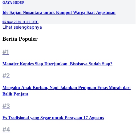
GAYA-HIDUP
Ide Sajian Nusantara untuk Kumpul Warga Saat Agustusan
05 Aug 2026 11:00 UTC
Lihat selengkapnya
Berita Populer
#1
Manajer Kopdes Siap Diterjunkan, Bisnisnya Sudah Siap?
#2
Mengaku Anak Korban, Napi Jalankan Penipuan Emas Murah dari
Balik Penjara
#3
Es Tradisional yang Segar untuk Perayaan 17 Agustus
#4