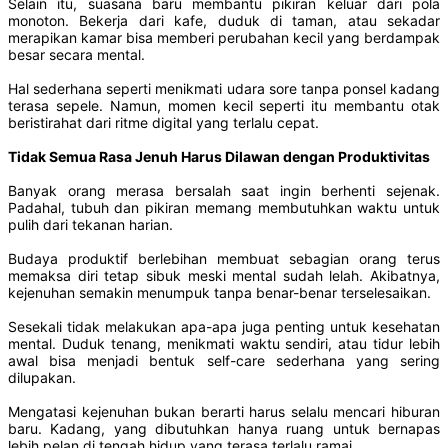
Selain itu, suasana baru membantu pikiran keluar dari pola
monoton. Bekerja dari kafe, duduk di taman, atau sekadar
merapikan kamar bisa memberi perubahan kecil yang berdampak
besar secara mental.
Hal sederhana seperti menikmati udara sore tanpa ponsel kadang
terasa sepele. Namun, momen kecil seperti itu membantu otak
beristirahat dari ritme digital yang terlalu cepat.
Tidak Semua Rasa Jenuh Harus Dilawan dengan Produktivitas
Banyak orang merasa bersalah saat ingin berhenti sejenak.
Padahal, tubuh dan pikiran memang membutuhkan waktu untuk
pulih dari tekanan harian.
Budaya produktif berlebihan membuat sebagian orang terus
memaksa diri tetap sibuk meski mental sudah lelah. Akibatnya,
kejenuhan semakin menumpuk tanpa benar-benar terselesaikan.
Sesekali tidak melakukan apa-apa juga penting untuk kesehatan
mental. Duduk tenang, menikmati waktu sendiri, atau tidur lebih
awal bisa menjadi bentuk self-care sederhana yang sering
dilupakan.
Mengatasi kejenuhan bukan berarti harus selalu mencari hiburan
baru. Kadang, yang dibutuhkan hanya ruang untuk bernapas
lebih pelan di tengah hidup yang terasa terlalu ramai.