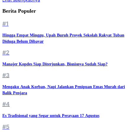
Berita Populer
#1
Hingga Empat Minggu, Upah Buruh Proyek Sekolah Rakyat Tuban
Diduga Belum Dibayar
#2
Manajer Kopdes Siap Diterjunkan, Bisnisnya Sudah Siap?
#3
Mengaku Anak Korban, Napi Jalankan Penipuan Emas Murah dari
Balik Penjara
#4
Es Tradisional yang Segar untuk Perayaan 17 Agustus
#5