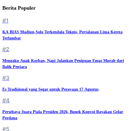
Berita Populer
#1
KA BIAS Madiun-Solo Terkendala Teknis, Perjalanan Lima Kereta
Terlambat
#2
Mengaku Anak Korban, Napi Jalankan Penipuan Emas Murah dari
Balik Penjara
#3
Es Tradisional yang Segar untuk Perayaan 17 Agustus
#4
Persebaya Juara Piala Presiden 2026, Bonek Konvoi Rayakan Gelar
Perdana
#5