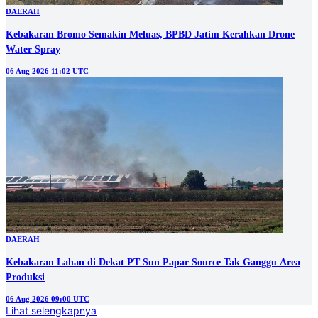
DAERAH
Kebakaran Bromo Semakin Meluas, BPBD Jatim Kerahkan Drone
Water Spray
06 Aug 2026 11:02 UTC
DAERAH
Kebakaran Lahan di Dekat PT Sun Papar Source Tak Ganggu Area
Produksi
06 Aug 2026 09:00 UTC
Lihat selengkapnya