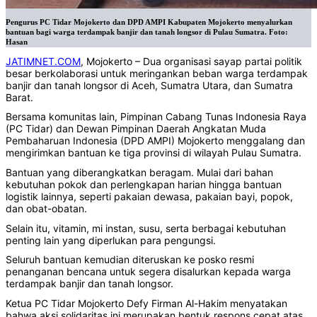
Pengurus PC Tidar Mojokerto dan DPD AMPI Kabupaten Mojokerto menyalurkan
bantuan bagi warga terdampak banjir dan tanah longsor di Pulau Sumatra. Foto:
Hasan
JATIMNET.COM
, Mojokerto – Dua organisasi sayap partai politik
besar berkolaborasi untuk meringankan beban warga terdampak
banjir dan tanah longsor di Aceh, Sumatra Utara, dan Sumatra
Barat.
Bersama komunitas lain, Pimpinan Cabang Tunas Indonesia Raya
(PC Tidar) dan Dewan Pimpinan Daerah Angkatan Muda
Pembaharuan Indonesia (DPD AMPI) Mojokerto menggalang dan
mengirimkan bantuan ke tiga provinsi di wilayah Pulau Sumatra.
Bantuan yang diberangkatkan beragam. Mulai dari bahan
kebutuhan pokok dan perlengkapan harian hingga bantuan
logistik lainnya, seperti pakaian dewasa, pakaian bayi, popok,
dan obat-obatan.
Selain itu, vitamin, mi instan, susu, serta berbagai kebutuhan
penting lain yang diperlukan para pengungsi.
Seluruh bantuan kemudian diteruskan ke posko resmi
penanganan bencana untuk segera disalurkan kepada warga
terdampak banjir dan tanah longsor.
Ketua PC Tidar Mojokerto Defy Firman Al-Hakim menyatakan
bahwa aksi solidaritas ini merupakan bentuk respons cepat atas