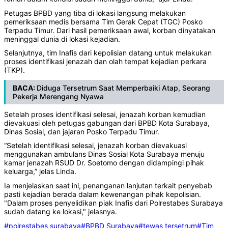
Petugas BPBD yang tiba di lokasi langsung melakukan
pemeriksaan medis bersama Tim Gerak Cepat (TGC) Posko
Terpadu Timur. Dari hasil pemeriksaan awal, korban dinyatakan
meninggal dunia di lokasi kejadian.
Selanjutnya, tim Inafis dari kepolisian datang untuk melakukan
proses identifikasi jenazah dan olah tempat kejadian perkara
(TKP).
BACA:
Diduga Tersetrum Saat Memperbaiki Atap, Seorang
Pekerja Merengang Nyawa
Setelah proses identifikasi selesai, jenazah korban kemudian
dievakuasi oleh petugas gabungan dari BPBD Kota Surabaya,
Dinas Sosial, dan jajaran Posko Terpadu Timur.
“Setelah identifikasi selesai, jenazah korban dievakuasi
menggunakan ambulans Dinas Sosial Kota Surabaya menuju
kamar jenazah RSUD Dr. Soetomo dengan didampingi pihak
keluarga,” jelas Linda.
Ia menjelaskan saat ini, penanganan lanjutan terkait penyebab
pasti kejadian berada dalam kewenangan pihak kepolisian.
"Dalam proses penyelidikan piak Inafis dari Polrestabes Surabaya
sudah datang ke lokasi," jelasnya.
#polrestabes surabaya
#BPBD Surabaya
#tewas tersetrum
#Tim