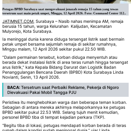
Petugas BPBD Surabaya saat mengevakuasi jenazah remaja 15 tahun yang tewas
tersetrum saat main petak umpet, Minggu, 12 April 2026. Foto: Command Center 112..
JATIMNET.COM
, Surabaya – Nasib nahas menimpa AM, remaja
berusia 15 tahun, warga Kelurahan Kalijudan, Kecamatan
Mulyorejo, Kota Surabaya.
Ia meninggal dunia karena diduga tersengat listrik saat bermain
petak umpet bersama sejumlah remaja di sekitar rumahnya,
Minggu malam, 12 April 2026 sekitar pukul 22.50 WIB.
"Dalam permainan tersebut, korban diduga menyentuh atau
berada dekat instalasi listrik di area teras rumah hingga tersengat
arus listrik," kata Kepala Bidang Darurat dan Logistik Badan
Penanggulangan Bencana Daerah (BPBD) Kota Surabaya Linda
Novianti, Senin, 13 April 2026.
BACA:
Tersetrum saat Perbaiki Reklame, Pekerja di Ngoro
Dievakuasi Pakai Mobil Tangga PJU
Peristiwa itu menghebohkan warga dan beberapa teman korban.
Sebagian di antara mereka akhirnya melaporkannya ke petugas
BPBD sekitar pukul 22.53 WIB. Selang tujuh menit kemudian,
personel BPBD tiba di tempat kejadian perkara (TKP).
“Begitu tiba di lokasi, petugas mendapati korban berada di teras
rumah dalam kondisi sudah meninggal dunia,” ujar Linda.