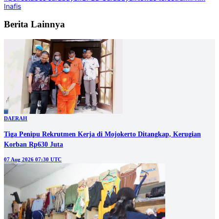
Inafis
Berita Lainnya
DAERAH
Tiga Penipu Rekrutmen Kerja di Mojokerto Ditangkap, Kerugian
Korban Rp630 Juta
07 Aug 2026 07:30 UTC