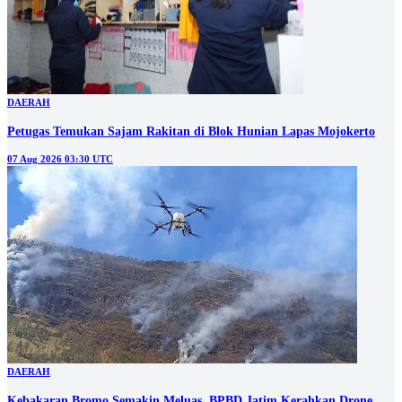
DAERAH
Petugas Temukan Sajam Rakitan di Blok Hunian Lapas Mojokerto
07 Aug 2026 03:30 UTC
DAERAH
Kebakaran Bromo Semakin Meluas, BPBD Jatim Kerahkan Drone