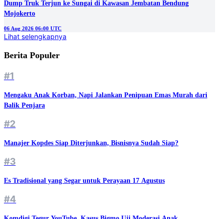
Dump Truk Terjun ke Sungai di Kawasan Jembatan Bendung
Mojokerto
06 Aug 2026 06:00 UTC
Lihat selengkapnya
Berita Populer
#1
Mengaku Anak Korban, Napi Jalankan Penipuan Emas Murah dari
Balik Penjara
#2
Manajer Kopdes Siap Diterjunkan, Bisnisnya Sudah Siap?
#3
Es Tradisional yang Segar untuk Perayaan 17 Agustus
#4
Komdigi Tegur YouTube, Kasus Bigmo Uji Moderasi Anak