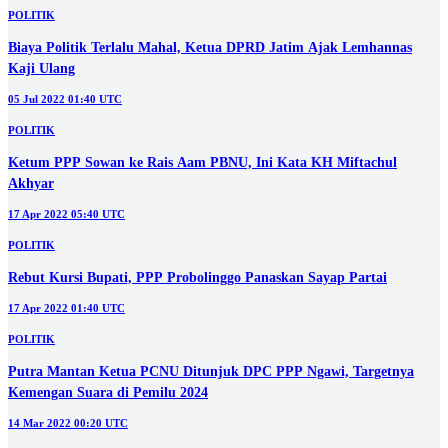
POLITIK
Biaya Politik Terlalu Mahal, Ketua DPRD Jatim Ajak Lemhannas
Kaji Ulang
05 Jul 2022 01:40 UTC
POLITIK
Ketum PPP Sowan ke Rais Aam PBNU, Ini Kata KH Miftachul
Akhyar
17 Apr 2022 05:40 UTC
POLITIK
Rebut Kursi Bupati, PPP Probolinggo Panaskan Sayap Partai
17 Apr 2022 01:40 UTC
POLITIK
Putra Mantan Ketua PCNU Ditunjuk DPC PPP Ngawi, Targetnya
Kemengan Suara di Pemilu 2024
14 Mar 2022 00:20 UTC