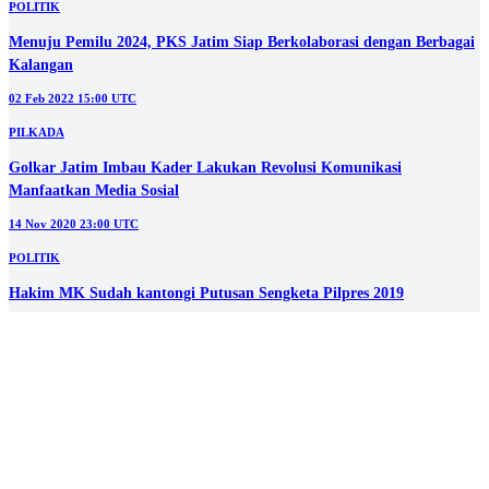
POLITIK
Menuju Pemilu 2024, PKS Jatim Siap Berkolaborasi dengan Berbagai
Kalangan
02 Feb 2022 15:00 UTC
PILKADA
Golkar Jatim Imbau Kader Lakukan Revolusi Komunikasi
Manfaatkan Media Sosial
14 Nov 2020 23:00 UTC
POLITIK
Hakim MK Sudah kantongi Putusan Sengketa Pilpres 2019
26 Jun 2019 03:46 UTC
DAERAH
KPU Pamekasan Tak Merekomendasikan PSU ke MK
18 May 2019 07:28 UTC
POLITIK