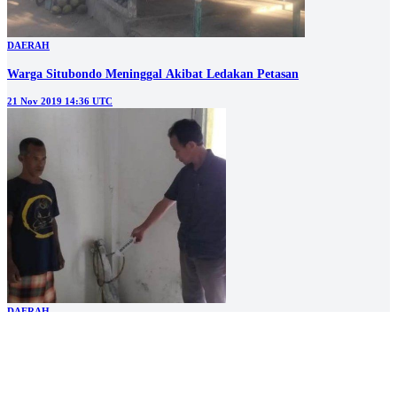
DAERAH
Warga Situbondo Meninggal Akibat Ledakan Petasan
21 Nov 2019 14:36 UTC
DAERAH
Polisi Bekuk Tersangka Pembuat Petasan Berbahan Gas, Satu Buron
06 Jun 2019 05:32 UTC