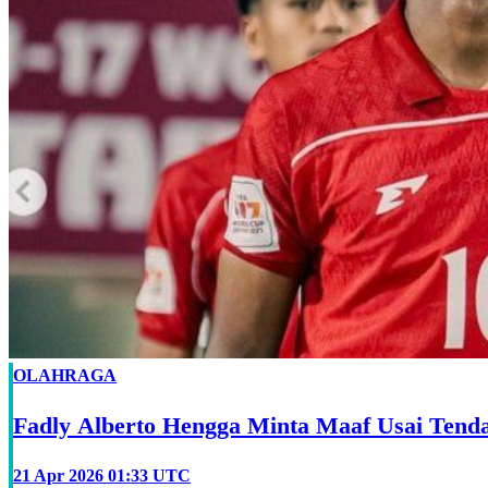
OLAHRAGA
Fadly Alberto Hengga Minta Maaf Usai Tend
21 Apr 2026 01:33 UTC