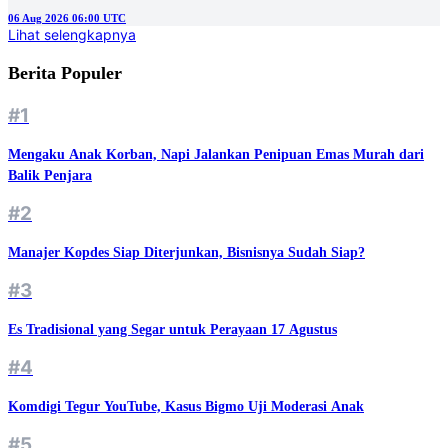
06 Aug 2026 06:00 UTC
Lihat selengkapnya
Berita Populer
#1
Mengaku Anak Korban, Napi Jalankan Penipuan Emas Murah dari
Balik Penjara
#2
Manajer Kopdes Siap Diterjunkan, Bisnisnya Sudah Siap?
#3
Es Tradisional yang Segar untuk Perayaan 17 Agustus
#4
Komdigi Tegur YouTube, Kasus Bigmo Uji Moderasi Anak
#5