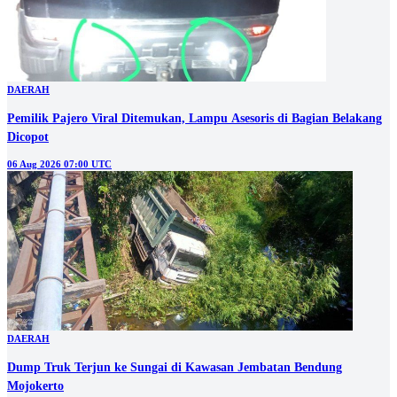
DAERAH
Pemilik Pajero Viral Ditemukan, Lampu Asesoris di Bagian Belakang
Dicopot
06 Aug 2026 07:00 UTC
DAERAH
Dump Truk Terjun ke Sungai di Kawasan Jembatan Bendung
Mojokerto