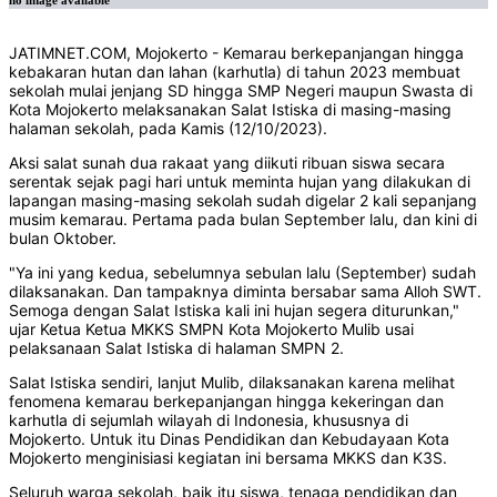
no image available
JATIMNET.COM, Mojokerto - Kemarau berkepanjangan hingga
kebakaran hutan dan lahan (karhutla) di tahun 2023 membuat
sekolah mulai jenjang SD hingga SMP Negeri maupun Swasta di
Kota Mojokerto melaksanakan Salat Istiska di masing-masing
halaman sekolah, pada Kamis (12/10/2023).
Aksi salat sunah dua rakaat yang diikuti ribuan siswa secara
serentak sejak pagi hari untuk meminta hujan yang dilakukan di
lapangan masing-masing sekolah sudah digelar 2 kali sepanjang
musim kemarau. Pertama pada bulan September lalu, dan kini di
bulan Oktober.
"Ya ini yang kedua, sebelumnya sebulan lalu (September) sudah
dilaksanakan. Dan tampaknya diminta bersabar sama Alloh SWT.
Semoga dengan Salat Istiska kali ini hujan segera diturunkan,"
ujar Ketua Ketua MKKS SMPN Kota Mojokerto Mulib usai
pelaksanaan Salat Istiska di halaman SMPN 2.
Salat Istiska sendiri, lanjut Mulib, dilaksanakan karena melihat
fenomena kemarau berkepanjangan hingga kekeringan dan
karhutla di sejumlah wilayah di Indonesia, khususnya di
Mojokerto. Untuk itu Dinas Pendidikan dan Kebudayaan Kota
Mojokerto menginisiasi kegiatan ini bersama MKKS dan K3S.
Seluruh warga sekolah, baik itu siswa, tenaga pendidikan dan