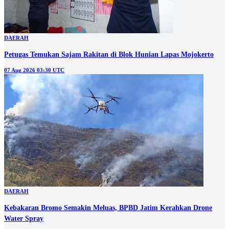
DAERAH
Petugas Temukan Sajam Rakitan di Blok Hunian Lapas Mojokerto
07 Aug 2026 03:30 UTC
DAERAH
Kebakaran Bromo Semakin Meluas, BPBD Jatim Kerahkan Drone
Water Spray