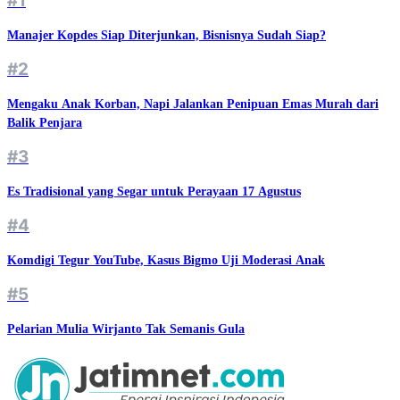
#1
Manajer Kopdes Siap Diterjunkan, Bisnisnya Sudah Siap?
#2
Mengaku Anak Korban, Napi Jalankan Penipuan Emas Murah dari
Balik Penjara
#3
Es Tradisional yang Segar untuk Perayaan 17 Agustus
#4
Komdigi Tegur YouTube, Kasus Bigmo Uji Moderasi Anak
#5
Pelarian Mulia Wirjanto Tak Semanis Gula