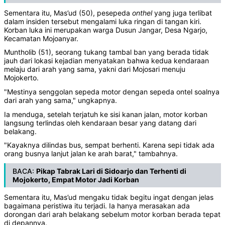
Sementara itu, Mas’ud (50), pesepeda
onthel
yang juga terlibat
dalam insiden tersebut mengalami luka ringan di tangan kiri.
Korban luka ini merupakan warga Dusun Jangar, Desa Ngarjo,
Kecamatan Mojoanyar.
Muntholib (51), seorang tukang tambal ban yang berada tidak
jauh dari lokasi kejadian menyatakan bahwa kedua kendaraan
melaju dari arah yang sama, yakni dari Mojosari menuju
Mojokerto.
"Mestinya senggolan sepeda motor dengan sepeda ontel soalnya
dari arah yang sama," ungkapnya.
Ia menduga, setelah terjatuh ke sisi kanan jalan, motor korban
langsung terlindas oleh kendaraan besar yang datang dari
belakang.
"Kayaknya dilindas bus, sempat berhenti. Karena sepi tidak ada
orang busnya lanjut jalan ke arah barat," tambahnya.
BACA:
Pikap Tabrak Lari di Sidoarjo dan Terhenti di
Mojokerto, Empat Motor Jadi Korban
Sementara itu, Mas’ud mengaku tidak begitu ingat dengan jelas
bagaimana peristiwa itu terjadi. Ia hanya merasakan ada
dorongan dari arah belakang sebelum motor korban berada tepat
di depannya.