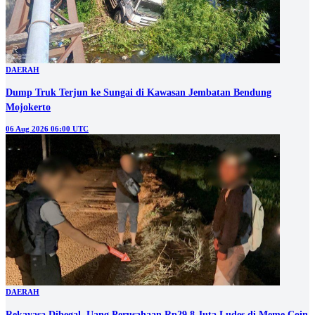
DAERAH
Dump Truk Terjun ke Sungai di Kawasan Jembatan Bendung
Mojokerto
06 Aug 2026 06:00 UTC
DAERAH
Rekayasa Dibegal, Uang Perusahaan Rp29,8 Juta Ludes di Meme Coin