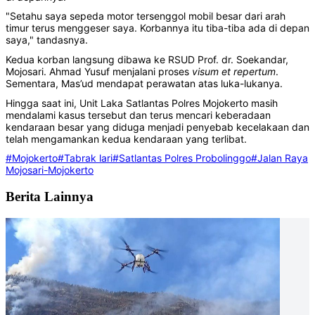
"Setahu saya sepeda motor tersenggol mobil besar dari arah
timur terus menggeser saya. Korbannya itu tiba-tiba ada di depan
saya," tandasnya.
Kedua korban langsung dibawa ke RSUD Prof. dr. Soekandar,
Mojosari. Ahmad Yusuf menjalani proses
visum et repertum
.
Sementara, Mas’ud mendapat perawatan atas luka-lukanya.
Hingga saat ini, Unit Laka Satlantas Polres Mojokerto masih
mendalami kasus tersebut dan terus mencari keberadaan
kendaraan besar yang diduga menjadi penyebab kecelakaan dan
telah mengamankan kedua kendaraan yang terlibat.
#Mojokerto
#Tabrak lari
#Satlantas Polres Probolinggo
#Jalan Raya
Mojosari-Mojokerto
Berita Lainnya