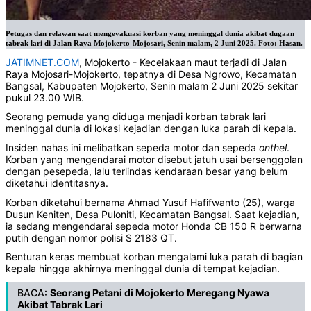
Petugas dan relawan saat mengevakuasi korban yang meninggal dunia akibat dugaan
tabrak lari di Jalan Raya Mojokerto-Mojosari, Senin malam, 2 Juni 2025. Foto: Hasan.
JATIMNET.COM
, Mojokerto - Kecelakaan maut terjadi di Jalan
Raya Mojosari-Mojokerto, tepatnya di Desa Ngrowo, Kecamatan
Bangsal, Kabupaten Mojokerto, Senin malam 2 Juni 2025 sekitar
pukul 23.00 WIB.
Seorang pemuda yang diduga menjadi korban tabrak lari
meninggal dunia di lokasi kejadian dengan luka parah di kepala.
Insiden nahas ini melibatkan sepeda motor dan sepeda
onthel
.
Korban yang mengendarai motor disebut jatuh usai bersenggolan
dengan pesepeda, lalu terlindas kendaraan besar yang belum
diketahui identitasnya.
Korban diketahui bernama Ahmad Yusuf Hafifwanto (25), warga
Dusun Keniten, Desa Puloniti, Kecamatan Bangsal. Saat kejadian,
ia sedang mengendarai sepeda motor Honda CB 150 R berwarna
putih dengan nomor polisi S 2183 QT.
Benturan keras membuat korban mengalami luka parah di bagian
kepala hingga akhirnya meninggal dunia di tempat kejadian.
BACA:
Seorang Petani di Mojokerto Meregang Nyawa
Akibat Tabrak Lari