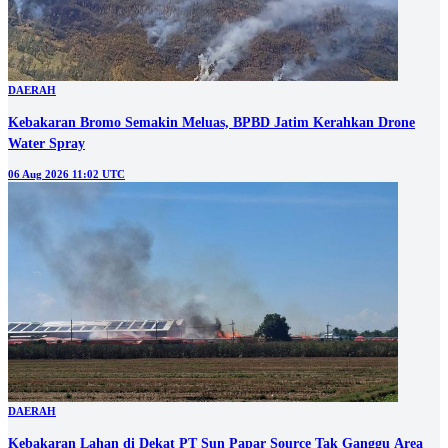
DAERAH
Kebakaran Bromo Semakin Meluas, BPBD Jatim Kerahkan Drone
Water Spray
06 Aug 2026 11:02 UTC
DAERAH
Kebakaran Lahan di Dekat PT Sun Papar Source Tak Ganggu Area