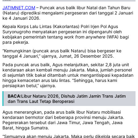
JATIMNET.COM
– Puncak arus balik libur Natal dan Tahun Baru
(Nataru) diprediksi mengalami pergeseran dari tanggal 2 Januari
ke 4 Januari 2026.
Kepala Korps Lalu Lintas (Kakorlantas) Polri Irjen Pol Agus
Suryonugroho menyatakan pergeseran ini dipengaruhi oleh
kebijakan pemerintah tentang
work from anywhere
(WFA) bagi
para pekerja.
“Kemungkinan (puncak arus balik Nataru) bisa bergeser ke
tanggal 4 Januari,” ujarnya, Jumat, 26 Desember 2025.
Pada puncak arus balik, Agus melanjutkan, sekitar 2,8 juta unit
kendaraan akan kembali menuju Jakarta. Maka, jumlah personel
di sejumlah titik bakal ditambah untuk mengantisipasi kepadatan
hingga kemacetan arus lalu lintas. “Sehingga, harus kami
persiapkan betul,” ujarnya.
BACA:
Libur Nataru 2026, Dishub Jatim Jamin Trans Jatim
dan Trans Laut Tetap Beroperasi
Agus menerangkan, pada arus balik libur Nataru mobilisasi
kendaraan bermotor dari beberapa provinsi menuju Jakarta.
Pegererakan tersebut dari Jawa Timur, Jawa Tengah, Jawa
Barat, hingga Sumatra.
“Semuanya akan menuju Jakarta. Maka perlu dikelola secara baik