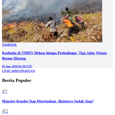
NASIONAL
Karhutla di TNBTS Meluas hingga Probolinggo, Tiga Jalur Wisata
05 Aug 2026 03:30 UTC
Lihat selengkapnya
Berita Populer
#1
Manajer Kopdes Siap Diterjunkan, Bisnisnya Sudah Siap?
#2