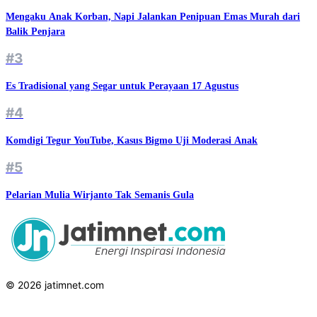
Mengaku Anak Korban, Napi Jalankan Penipuan Emas Murah dari
Balik Penjara
#3
Es Tradisional yang Segar untuk Perayaan 17 Agustus
#4
Komdigi Tegur YouTube, Kasus Bigmo Uji Moderasi Anak
#5
Pelarian Mulia Wirjanto Tak Semanis Gula
© 2026 jatimnet.com