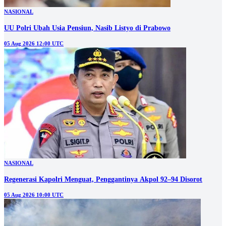
NASIONAL
UU Polri Ubah Usia Pensiun, Nasib Listyo di Prabowo
05 Aug 2026 12:00 UTC
NASIONAL
Regenerasi Kapolri Menguat, Penggantinya Akpol 92–94 Disorot
05 Aug 2026 10:00 UTC