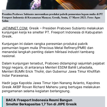
Presiden Prabowo Subianto meresmikan produksi pabrik pemurnian logam mulia di PT
Freeport Indonesia di Kecamatan Manyar, Gresik, Senin, 17 Maret 2025. Foto: Agus
Salim
JATIMNET.COM
, Gresik – Presiden Prabowo Subianto melakukan
kunjungan kerja ke smelter PT. Freeport Indonesia di Kabupaten
Gresik.
Kunjungan ini dalam rangka peresmian produksi pabrik
pemurnian logam mulia (Precious Metal Refinery/PMR) dan
menandai langkah penting dalam hilirisasi industri tambang
nasional.
Dalam kunjungan tersebut, Prabowo didampingi sejumlah pejabat
tinggi negara, di antaranya Menteri ESDM Bahlil Lahadalia,
Menteri BUMN Erick Thohir, dan Gubernur Jawa Timur Khofifah
Indar Parawansa.
Hadir juga Kapolda Jawa Timur Irjen Nanang Avianto, Kapolres
Gresik AKBP Rovan Richard Mahenu yang bertugas melakukan
pengamanan selama kegiatan berlangsung.
BACA:
Freeport Indonesia Resmi Bangun
Smelter Berkapasitas 1,7 Ton di JIIPE Gresik