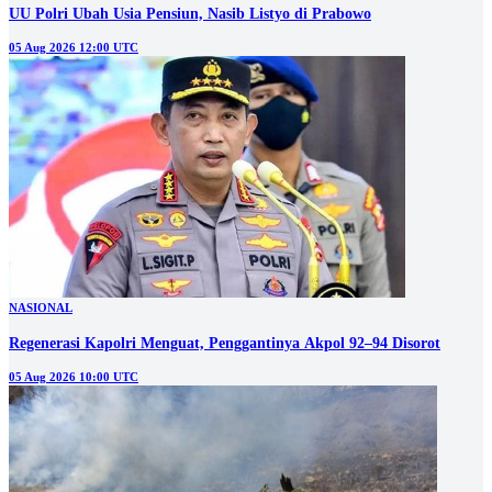
UU Polri Ubah Usia Pensiun, Nasib Listyo di Prabowo
05 Aug 2026 12:00 UTC
NASIONAL
Regenerasi Kapolri Menguat, Penggantinya Akpol 92–94 Disorot
05 Aug 2026 10:00 UTC