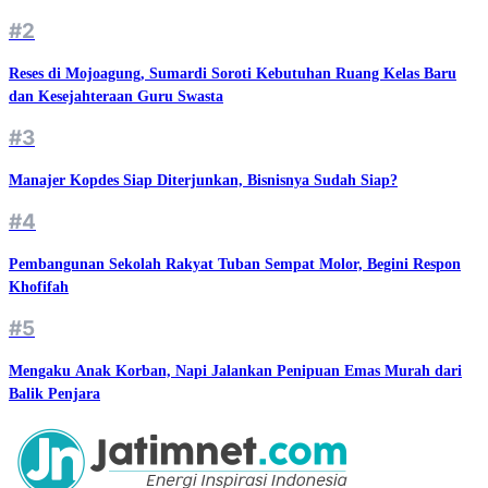
#2
Reses di Mojoagung, Sumardi Soroti Kebutuhan Ruang Kelas Baru
dan Kesejahteraan Guru Swasta
#3
Manajer Kopdes Siap Diterjunkan, Bisnisnya Sudah Siap?
#4
Pembangunan Sekolah Rakyat Tuban Sempat Molor, Begini Respon
Khofifah
#5
Mengaku Anak Korban, Napi Jalankan Penipuan Emas Murah dari
Balik Penjara