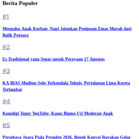
Berita Populer
#1
Mengaku Anak Korban, Napi Jalankan Penipuan Emas Murah dari
Balik Penjara
#2
Es Tradisional yang Segar untuk Perayaan 17 Agustus
#3
KA BIAS Madiun-Solo Terkendala Teknis, Perjalanan Lima Kereta
Terlambat
#4
Komdigi Tegur YouTube, Kasus Bigmo Uji Moderasi Anak
#5
Persebaya Juara Piala Presiden 2026, Bonek Konvoi Rayakan Gelar