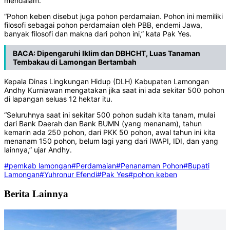
mendalam.
“Pohon keben disebut juga pohon perdamaian. Pohon ini memiliki
filosofi sebagai pohon perdamaian oleh PBB, endemi Jawa,
banyak filosofi dan makna dari pohon ini,” kata Pak Yes.
BACA:
Dipengaruhi Iklim dan DBHCHT, Luas Tanaman
Tembakau di Lamongan Bertambah
Kepala Dinas Lingkungan Hidup (DLH) Kabupaten Lamongan
Andhy Kurniawan mengatakan jika saat ini ada sekitar 500 pohon
di lapangan seluas 12 hektar itu.
“Seluruhnya saat ini sekitar 500 pohon sudah kita tanam, mulai
dari Bank Daerah dan Bank BUMN (yang menanam), tahun
kemarin ada 250 pohon, dari PKK 50 pohon, awal tahun ini kita
menanam 150 pohon, belum lagi yang dari IWAPI, IDI, dan yang
lainnya,” ujar Andhy.
#pemkab lamongan
#Perdamaian
#Penanaman Pohon
#Bupati
Lamongan
#Yuhronur Efendi
#Pak Yes
#pohon keben
Berita Lainnya