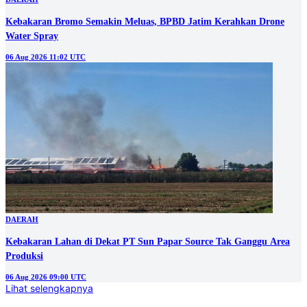
Kebakaran Bromo Semakin Meluas, BPBD Jatim Kerahkan Drone
Water Spray
06 Aug 2026 11:02 UTC
DAERAH
Kebakaran Lahan di Dekat PT Sun Papar Source Tak Ganggu Area
Produksi
06 Aug 2026 09:00 UTC
Lihat selengkapnya