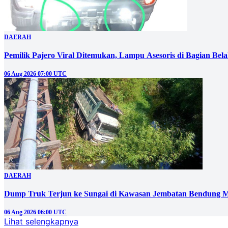
DAERAH
Pemilik Pajero Viral Ditemukan, Lampu Asesoris di Bagian Bel
06 Aug 2026 07:00 UTC
DAERAH
Dump Truk Terjun ke Sungai di Kawasan Jembatan Bendung M
06 Aug 2026 06:00 UTC
Lihat selengkapnya