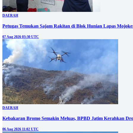
DAERAH
Petugas Temukan Sajam Rakitan di Blok Hunian Lapas Mojoke
07 Aug 2026 03:30 UTC
DAERAH
Kebakaran Bromo Semakin Meluas, BPBD Jatim Kerahkan Dro
06 Aug 2026 11:02 UTC