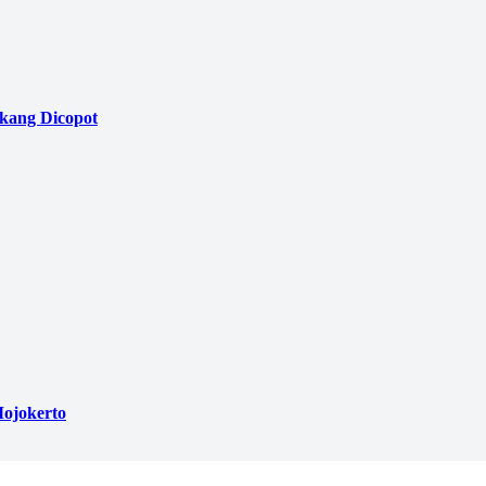
akang Dicopot
ojokerto