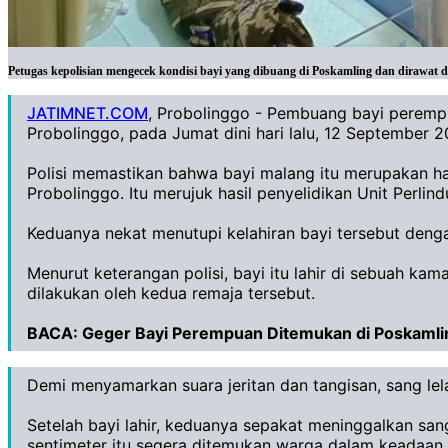
Petugas kepolisian mengecek kondisi bayi yang dibuang di Poskamling dan dirawat d
JATIMNET.COM
, Probolinggo - Pembuang bayi perem
Probolinggo, pada Jumat dini hari lalu, 12 September 2
‎
‎Polisi memastikan bahwa bayi malang itu merupakan h
Probolinggo. Itu merujuk hasil penyelidikan Unit Perl
Keduanya nekat menutupi kelahiran bayi tersebut dengan
‎Menurut keterangan polisi, bayi itu lahir di sebuah k
dilakukan oleh kedua remaja tersebut.
BACA:
Geger Bayi Perempuan Ditemukan di Poskamli
‎Demi menyamarkan suara jeritan dan tangisan, sang le
‎Setelah bayi lahir, keduanya sepakat meninggalkan sa
sentimeter itu segera ditemukan warga dalam keadaan 