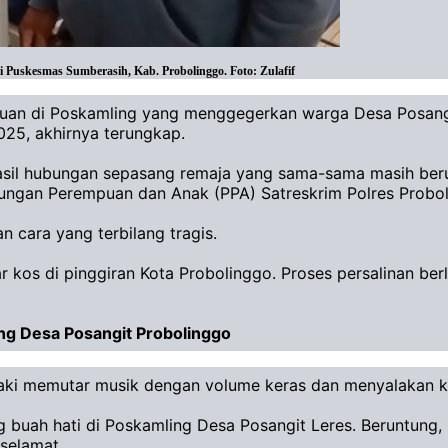
i Puskesmas Sumberasih, Kab. Probolinggo. Foto: Zulafif
puan di Poskamling yang menggegerkan warga Desa Posang
025, akhirnya terungkap.
asil hubungan sepasang remaja yang sama-sama masih beru
indungan Perempuan dan Anak (PPA) Satreskrim Polres Probo
 cara yang terbilang tragis.
amar kos di pinggiran Kota Probolinggo. Proses persalinan 
ng Desa Posangit Probolinggo
laki memutar musik dengan volume keras dan menyalakan ke
ng buah hati di Poskamling Desa Posangit Leres. Beruntung,
selamat.