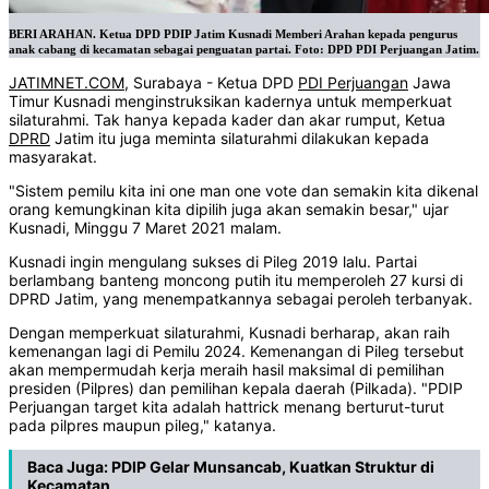
BERI ARAHAN. Ketua DPD PDIP Jatim Kusnadi Memberi Arahan kepada pengurus
anak cabang di kecamatan sebagai penguatan partai. Foto: DPD PDI Perjuangan Jatim.
JATIMNET.COM
, Surabaya - Ketua DPD
PDI Perjuangan
Jawa
Timur Kusnadi menginstruksikan kadernya untuk memperkuat
silaturahmi. Tak hanya kepada kader dan akar rumput, Ketua
DPRD
Jatim itu juga meminta silaturahmi dilakukan kepada
masyarakat.
"Sistem pemilu kita ini one man one vote dan semakin kita dikenal
orang kemungkinan kita dipilih juga akan semakin besar," ujar
Kusnadi, Minggu 7 Maret 2021 malam.
Kusnadi ingin mengulang sukses di Pileg 2019 lalu. Partai
berlambang banteng moncong putih itu memperoleh 27 kursi di
DPRD Jatim, yang menempatkannya sebagai peroleh terbanyak.
Dengan memperkuat silaturahmi, Kusnadi berharap, akan raih
kemenangan lagi di Pemilu 2024. Kemenangan di Pileg tersebut
akan mempermudah kerja meraih hasil maksimal di pemilihan
presiden (Pilpres) dan pemilihan kepala daerah (Pilkada). "PDIP
Perjuangan target kita adalah hattrick menang berturut-turut
pada pilpres maupun pileg," katanya.
Baca Juga:
PDIP Gelar Munsancab, Kuatkan Struktur di
Kecamatan