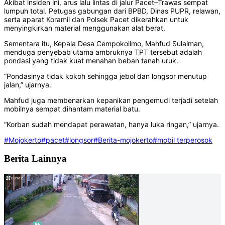
Akibat insiden ini, arus lalu lintas di jalur Pacet–Trawas sempat
lumpuh total. Petugas gabungan dari BPBD, Dinas PUPR, relawan,
serta aparat Koramil dan Polsek Pacet dikerahkan untuk
menyingkirkan material menggunakan alat berat.
Sementara itu, Kepala Desa Cempokolimo, Mahfud Sulaiman,
menduga penyebab utama ambruknya TPT tersebut adalah
pondasi yang tidak kuat menahan beban tanah uruk.
“Pondasinya tidak kokoh sehingga jebol dan longsor menutup
jalan,” ujarnya.
Mahfud juga membenarkan kepanikan pengemudi terjadi setelah
mobilnya sempat dihantam material batu.
“Korban sudah mendapat perawatan, hanya luka ringan,” ujarnya.
#Mojokerto
#pacet
#longsor
#Berita-mojokerto
#mobil terperosok
Berita Lainnya