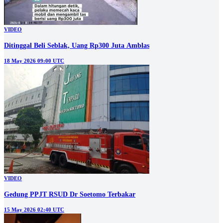
VIDEO
Ditinggal Beli Seblak, Uang Rp300 Juta Amblas
18 May 2026 09:00 UTC
VIDEO
Gedung PPJT RSUD Dr Soetomo Terbakar
15 May 2026 02:40 UTC