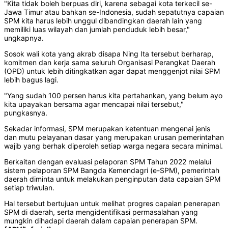
"Kita tidak boleh berpuas diri, karena sebagai kota terkecil se-
Jawa Timur atau bahkan se-Indonesia, sudah sepatutnya capaian
SPM kita harus lebih unggul dibandingkan daerah lain yang
memiliki luas wilayah dan jumlah penduduk lebih besar,"
ungkapnya.
Sosok wali kota yang akrab disapa Ning Ita tersebut berharap,
komitmen dan kerja sama seluruh Organisasi Perangkat Daerah
(OPD) untuk lebih ditingkatkan agar dapat menggenjot nilai SPM
lebih bagus lagi.
"Yang sudah 100 persen harus kita pertahankan, yang belum ayo
kita upayakan bersama agar mencapai nilai tersebut,"
pungkasnya.
Sekadar informasi, SPM merupakan ketentuan mengenai jenis
dan mutu pelayanan dasar yang merupakan urusan pemerintahan
wajib yang berhak diperoleh setiap warga negara secara minimal.
Berkaitan dengan evaluasi pelaporan SPM Tahun 2022 melalui
sistem pelaporan SPM Bangda Kemendagri (e-SPM), pemerintah
daerah diminta untuk melakukan penginputan data capaian SPM
setiap triwulan.
Hal tersebut bertujuan untuk melihat progres capaian penerapan
SPM di daerah, serta mengidentifikasi permasalahan yang
mungkin dihadapi daerah dalam capaian penerapan SPM.