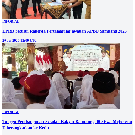
INFORIAL
DPRD Setujui Raperda Pertanggungjawaban APBD Sampang 2025
20 Jul 2026 12:00 UTC
INFORIAL
Tunggu Pembangunan Sekolah Rakyat Rampung, 30 Siswa Mojokerto
Diberangkatkan ke Kediri