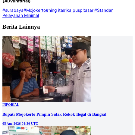
(ADV/Inforial)
#surabaya
#Mojokerto
#ning ita
#ika puspitasari
#Standar
Pelayanan Minimal
Berita Lainnya
INFORIAL
Bupati Mojokerto Pimpin Sidak Rokok Ilegal di Bangsal
05 Aug 2026 04:30 UTC