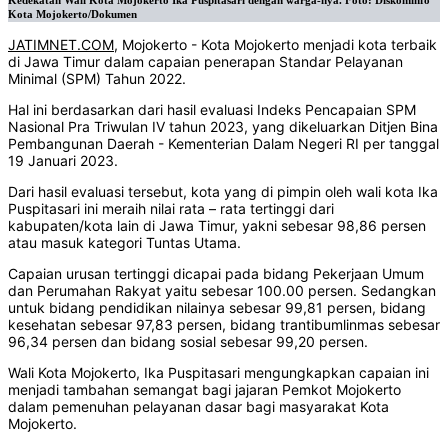
Kedekatan Wali Kota Mojokerto Ika Puspitasari dengan warga-nya. Foto: Diskominfo
Kota Mojokerto/Dokumen
JATIMNET.COM
, Mojokerto - Kota Mojokerto menjadi kota terbaik
di Jawa Timur dalam capaian penerapan Standar Pelayanan
Minimal (SPM) Tahun 2022.
Hal ini berdasarkan dari hasil evaluasi Indeks Pencapaian SPM
Nasional Pra Triwulan IV tahun 2023, yang dikeluarkan Ditjen Bina
Pembangunan Daerah - Kementerian Dalam Negeri RI per tanggal
19 Januari 2023.
Dari hasil evaluasi tersebut, kota yang di pimpin oleh wali kota Ika
Puspitasari ini meraih nilai rata – rata tertinggi dari
kabupaten/kota lain di Jawa Timur, yakni sebesar 98,86 persen
atau masuk kategori Tuntas Utama.
Capaian urusan tertinggi dicapai pada bidang Pekerjaan Umum
dan Perumahan Rakyat yaitu sebesar 100.00 persen. Sedangkan
untuk bidang pendidikan nilainya sebesar 99,81 persen, bidang
kesehatan sebesar 97,83 persen, bidang trantibumlinmas sebesar
96,34 persen dan bidang sosial sebesar 99,20 persen.
Wali Kota Mojokerto, Ika Puspitasari mengungkapkan capaian ini
menjadi tambahan semangat bagi jajaran Pemkot Mojokerto
dalam pemenuhan pelayanan dasar bagi masyarakat Kota
Mojokerto.