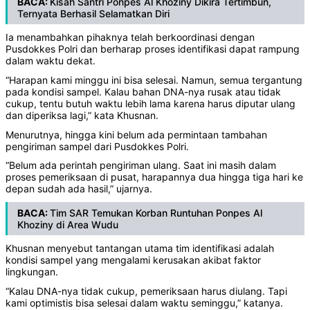
BACA:
Kisah Santri Ponpes Al Khoziny Dikira Tertimbun,
Ternyata Berhasil Selamatkan Diri
Ia menambahkan pihaknya telah berkoordinasi dengan
Pusdokkes Polri dan berharap proses identifikasi dapat rampung
dalam waktu dekat.
“Harapan kami minggu ini bisa selesai. Namun, semua tergantung
pada kondisi sampel. Kalau bahan DNA-nya rusak atau tidak
cukup, tentu butuh waktu lebih lama karena harus diputar ulang
dan diperiksa lagi,” kata Khusnan.
Menurutnya, hingga kini belum ada permintaan tambahan
pengiriman sampel dari Pusdokkes Polri.
“Belum ada perintah pengiriman ulang. Saat ini masih dalam
proses pemeriksaan di pusat, harapannya dua hingga tiga hari ke
depan sudah ada hasil,” ujarnya.
BACA:
Tim SAR Temukan Korban Runtuhan Ponpes Al
Khoziny di Area Wudu
Khusnan menyebut tantangan utama tim identifikasi adalah
kondisi sampel yang mengalami kerusakan akibat faktor
lingkungan.
“Kalau DNA-nya tidak cukup, pemeriksaan harus diulang. Tapi
kami optimistis bisa selesai dalam waktu seminggu,” katanya.