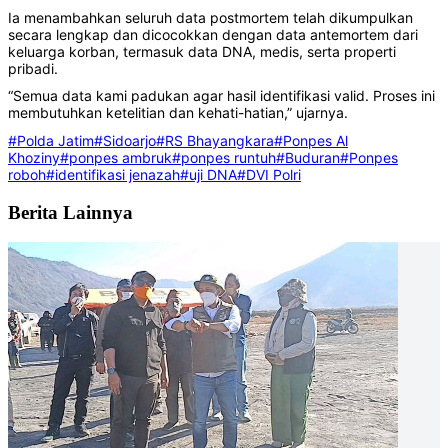
Ia menambahkan seluruh data postmortem telah dikumpulkan
secara lengkap dan dicocokkan dengan data antemortem dari
keluarga korban, termasuk data DNA, medis, serta properti
pribadi.
“Semua data kami padukan agar hasil identifikasi valid. Proses ini
membutuhkan ketelitian dan kehati-hatian,” ujarnya.
#Polda Jatim
#Sidoarjo
#RS Bhayangkara
#Ponpes Al
Khoziny
#ponpes ambruk
#ponpes runtuh
#Buduran
#Ponpes
roboh
#identifikasi jenazah
#uji DNA
#DVI Polri
Berita Lainnya