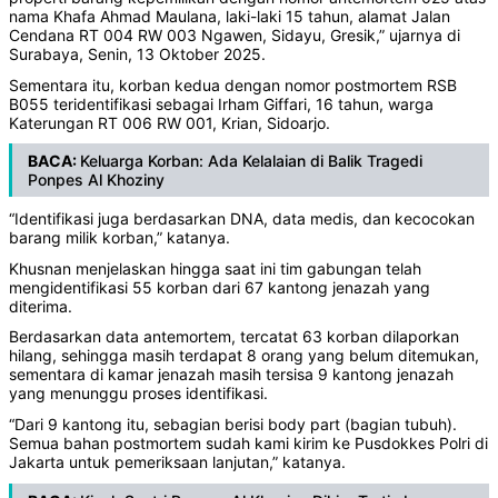
nama Khafa Ahmad Maulana, laki-laki 15 tahun, alamat Jalan
Cendana RT 004 RW 003 Ngawen, Sidayu, Gresik,” ujarnya di
Surabaya, Senin, 13 Oktober 2025.
Sementara itu, korban kedua dengan nomor postmortem RSB
B055 teridentifikasi sebagai Irham Giffari, 16 tahun, warga
Katerungan RT 006 RW 001, Krian, Sidoarjo.
BACA:
Keluarga Korban: Ada Kelalaian di Balik Tragedi
Ponpes Al Khoziny
“Identifikasi juga berdasarkan DNA, data medis, dan kecocokan
barang milik korban,” katanya.
Khusnan menjelaskan hingga saat ini tim gabungan telah
mengidentifikasi 55 korban dari 67 kantong jenazah yang
diterima.
Berdasarkan data antemortem, tercatat 63 korban dilaporkan
hilang, sehingga masih terdapat 8 orang yang belum ditemukan,
sementara di kamar jenazah masih tersisa 9 kantong jenazah
yang menunggu proses identifikasi.
“Dari 9 kantong itu, sebagian berisi body part (bagian tubuh).
Semua bahan postmortem sudah kami kirim ke Pusdokkes Polri di
Jakarta untuk pemeriksaan lanjutan,” katanya.