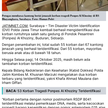
Petugas membawa kantong berizi jenazah korban tragedi Ponpes Al Khoziny di RS
Bhayangkara, Surabaya. Foto: Humas Polri
JATIMNET.COM
, Surabaya – Tim Disaster Victim Identification
(DVI) Polda Jawa Timur kembali berhasil mengidentifikasi dua
korban runtuhnya salah satu gedung di Pondok Pesantren
(Ponpes) Al Khoziny, Buduran, Sidoarjo.
Dengan penambahan ini, total sudah 55 korban dari 67 kantong
jenazah yang berhasil teridentifikasi. Dari 55 korban, mayoritas
berusia anak atau di bawah 18 tahun.
Hingga Selasa pagi, 14 Oktober 2025, masih belum ada
tambahan korban teridentifikasi.
Kepala Bidang Kedokteran dan Kesehatan (Kabid Dokkes) Polda
Jatim Kombes M. Khusnan Marzuki mengatakan dua korban
terbaru yang teridentifikasi, yakni Khafa Ahmad Maulana dan
Irham Giffari.
BACA:
53 Korban Tragedi Ponpes Al Khoziny Teridentifikasi
“Korban pertama dengan nomor postmortem RSDP B041
teridentifikasi melalui pemeriksaan DNA, medis, serta kecocokan
properti barang kepemilikan dengan nomor antemortem 025 atas