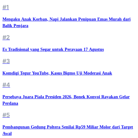
#1
Mengaku Anak Korban, Napi Jalankan Penipuan Emas Murah dari
Balik Penjara
#2
Es Tradisional yang Segar untuk Perayaan 17 Agustus
#3
Komdigi Tegur YouTube, Kasus Bigmo Uji Moderasi Anak
#4
Persebaya Juara Piala Presiden 2026, Bonek Konvoi Rayakan Gelar
Perdana
#5
Pembangunan Gedung Poltera Senilai Rp59 Miliar Molor dari Target
Awal