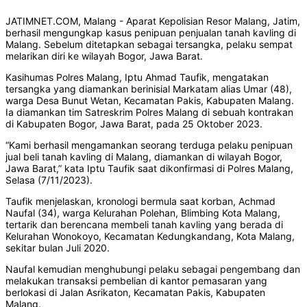
JATIMNET.COM, Malang - Aparat Kepolisian Resor Malang, Jatim,
berhasil mengungkap kasus penipuan penjualan tanah kavling di
Malang. Sebelum ditetapkan sebagai tersangka, pelaku sempat
melarikan diri ke wilayah Bogor, Jawa Barat.
Kasihumas Polres Malang, Iptu Ahmad Taufik, mengatakan
tersangka yang diamankan berinisial Markatam alias Umar (48),
warga Desa Bunut Wetan, Kecamatan Pakis, Kabupaten Malang.
Ia diamankan tim Satreskrim Polres Malang di sebuah kontrakan
di Kabupaten Bogor, Jawa Barat, pada 25 Oktober 2023.
“Kami berhasil mengamankan seorang terduga pelaku penipuan
jual beli tanah kavling di Malang, diamankan di wilayah Bogor,
Jawa Barat,” kata Iptu Taufik saat dikonfirmasi di Polres Malang,
Selasa (7/11/2023).
Taufik menjelaskan, kronologi bermula saat korban, Achmad
Naufal (34), warga Kelurahan Polehan, Blimbing Kota Malang,
tertarik dan berencana membeli tanah kavling yang berada di
Kelurahan Wonokoyo, Kecamatan Kedungkandang, Kota Malang,
sekitar bulan Juli 2020.
Naufal kemudian menghubungi pelaku sebagai pengembang dan
melakukan transaksi pembelian di kantor pemasaran yang
berlokasi di Jalan Asrikaton, Kecamatan Pakis, Kabupaten
Malang.