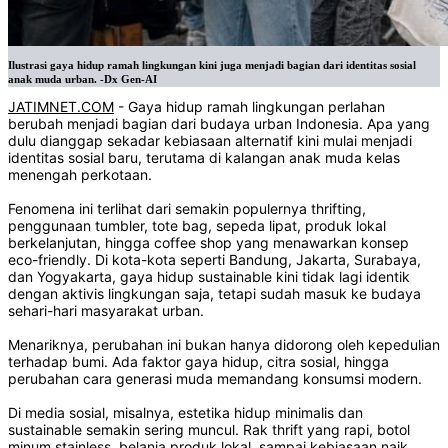
Ilustrasi gaya hidup ramah lingkungan kini juga menjadi bagian dari identitas sosial
anak muda urban. -Dx Gen-AI
JATIMNET.COM
- Gaya hidup ramah lingkungan perlahan
berubah menjadi bagian dari budaya urban Indonesia. Apa yang
dulu dianggap sekadar kebiasaan alternatif kini mulai menjadi
identitas sosial baru, terutama di kalangan anak muda kelas
menengah perkotaan.
Fenomena ini terlihat dari semakin populernya thrifting,
penggunaan tumbler, tote bag, sepeda lipat, produk lokal
berkelanjutan, hingga coffee shop yang menawarkan konsep
eco-friendly. Di kota-kota seperti Bandung, Jakarta, Surabaya,
dan Yogyakarta, gaya hidup sustainable kini tidak lagi identik
dengan aktivis lingkungan saja, tetapi sudah masuk ke budaya
sehari-hari masyarakat urban.
Menariknya, perubahan ini bukan hanya didorong oleh kepedulian
terhadap bumi. Ada faktor gaya hidup, citra sosial, hingga
perubahan cara generasi muda memandang konsumsi modern.
Di media sosial, misalnya, estetika hidup minimalis dan
sustainable semakin sering muncul. Rak thrift yang rapi, botol
minum stainless, belanja produk lokal, sampai kebiasaan naik