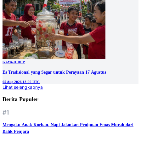
GAYA-HIDUP
Es Tradisional yang Segar untuk Perayaan 17 Agustus
05 Aug 2026 13:00 UTC
Lihat selengkapnya
Berita Populer
#1
Mengaku Anak Korban, Napi Jalankan Penipuan Emas Murah dari
Balik Penjara