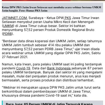
Ketua DPW PKS Jatim Irwan Setiawan saat membuka acara webinar bertema UMKM
Jatim bangkit. Foto: Humas PKS Jatim
JATIMNET.COM
, Surabaya - Ketua DPW
PKS
Jawa Timur Irwan
Setiawan menyebut peran Usaha Mikro Kecil dan Menengah
(
UMKM
) di Jawa Timur cukup besar. Sektor ini bahkan
menyumbang 57,52 persen Produk Domestik Regional Bruto
(
PDRB
).
“Berdasar data dinas koperasi dan UMKM Jatim, setiap tahunnya
UMKM Jatim tumbuh sebesar 414 ribu pelaku UMKM dan
menyumbang 57,52 persen PDRB Jawa Timur,” ujar Irwan disela
acara webinar untuk UMKM yang digelar DPW PKS Jatim, Sabtu
27 Februari 2021.
Namun, kata Irwan, para pelaku UMKM saat ini paling terdampak
pandemi
Covid-19
. Data dari
Bank Indonesia
sebanyak 87 persen
pelaku UMKM terdampak. Banyak dari sektor ini yang mengalami
masalah, mulai dari penjualan produk menurun, arus kas menjadi
bermasalah, serta proses produksi dan distribusi terhambat.
"Webinar ini merupakan upaya DPW PKS Jatim untuk turut serta
berkontribusi dalam pemberdayaan UMKM di Jawa Timur,
khususnya dimasa pandemi Covid-19 saat ini,” kata dia.
Baca Juga:
65 Persen UMKM di Jatim Terpuruk Karena