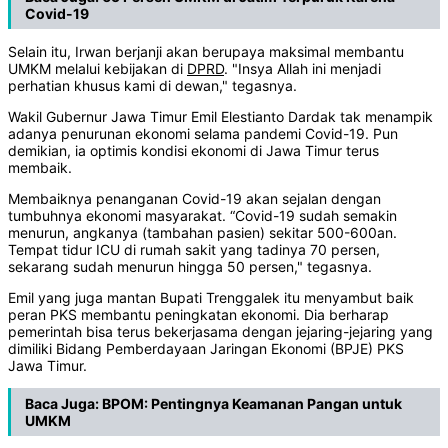
Covid-19
Selain itu, Irwan berjanji akan berupaya maksimal membantu
UMKM melalui kebijakan di
DPRD
. "Insya Allah ini menjadi
perhatian khusus kami di dewan," tegasnya.
Wakil Gubernur Jawa Timur Emil Elestianto Dardak tak menampik
adanya penurunan ekonomi selama pandemi Covid-19. Pun
demikian, ia optimis kondisi ekonomi di Jawa Timur terus
membaik.
Membaiknya penanganan Covid-19 akan sejalan dengan
tumbuhnya ekonomi masyarakat. “Covid-19 sudah semakin
menurun, angkanya (tambahan pasien) sekitar 500-600an.
Tempat tidur ICU di rumah sakit yang tadinya 70 persen,
sekarang sudah menurun hingga 50 persen," tegasnya.
Emil yang juga mantan Bupati Trenggalek itu menyambut baik
peran PKS membantu peningkatan ekonomi. Dia berharap
pemerintah bisa terus bekerjasama dengan jejaring-jejaring yang
dimiliki Bidang Pemberdayaan Jaringan Ekonomi (BPJE) PKS
Jawa Timur.
Baca Juga:
BPOM: Pentingnya Keamanan Pangan untuk
UMKM