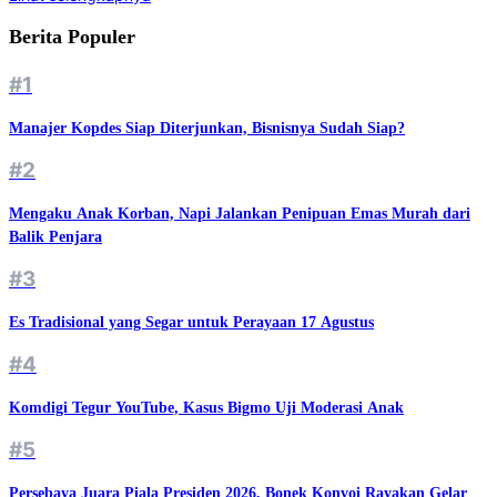
Berita Populer
#1
Manajer Kopdes Siap Diterjunkan, Bisnisnya Sudah Siap?
#2
Mengaku Anak Korban, Napi Jalankan Penipuan Emas Murah dari
Balik Penjara
#3
Es Tradisional yang Segar untuk Perayaan 17 Agustus
#4
Komdigi Tegur YouTube, Kasus Bigmo Uji Moderasi Anak
#5
Persebaya Juara Piala Presiden 2026, Bonek Konvoi Rayakan Gelar