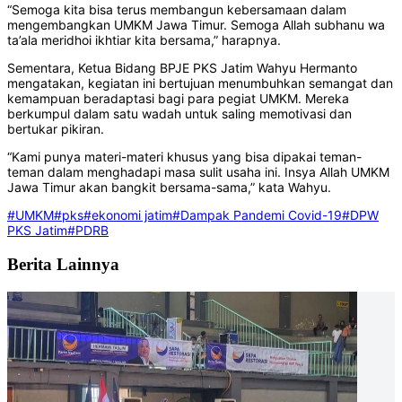
“Semoga kita bisa terus membangun kebersamaan dalam
mengembangkan UMKM Jawa Timur. Semoga Allah subhanu wa
ta’ala meridhoi ikhtiar kita bersama,” harapnya.
Sementara, Ketua Bidang BPJE PKS Jatim Wahyu Hermanto
mengatakan, kegiatan ini bertujuan menumbuhkan semangat dan
kemampuan beradaptasi bagi para pegiat UMKM. Mereka
berkumpul dalam satu wadah untuk saling memotivasi dan
bertukar pikiran.
“Kami punya materi-materi khusus yang bisa dipakai teman-
teman dalam menghadapi masa sulit usaha ini. Insya Allah UMKM
Jawa Timur akan bangkit bersama-sama,” kata Wahyu.
#UMKM
#pks
#ekonomi jatim
#Dampak Pandemi Covid-19
#DPW
PKS Jatim
#PDRB
Berita Lainnya